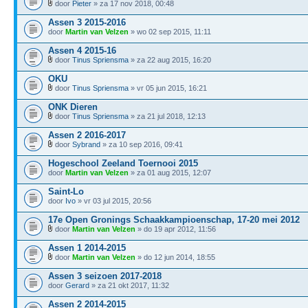
door
Pieter
» za 17 nov 2018, 00:48
Assen 3 2015-2016
door
Martin van Velzen
» wo 02 sep 2015, 11:11
Assen 4 2015-16
door
Tinus Spriensma
» za 22 aug 2015, 16:20
OKU
door
Tinus Spriensma
» vr 05 jun 2015, 16:21
ONK Dieren
door
Tinus Spriensma
» za 21 jul 2018, 12:13
Assen 2 2016-2017
door
Sybrand
» za 10 sep 2016, 09:41
Hogeschool Zeeland Toernooi 2015
door
Martin van Velzen
» za 01 aug 2015, 12:07
Saint-Lo
door
Ivo
» vr 03 jul 2015, 20:56
17e Open Gronings Schaakkampioenschap, 17-20 mei 2012
door
Martin van Velzen
» do 19 apr 2012, 11:56
Assen 1 2014-2015
door
Martin van Velzen
» do 12 jun 2014, 18:55
Assen 3 seizoen 2017-2018
door
Gerard
» za 21 okt 2017, 11:32
Assen 2 2014-2015