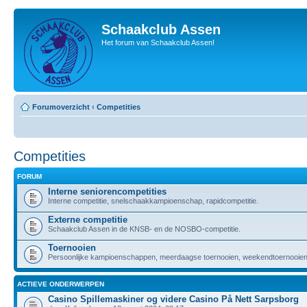
Schaakclub Assen
Het forum van Schaakclub Assen!
Forumoverzicht
‹
Competities
Competities
FORUM
Interne seniorencompetities
Interne competitie, snelschaakkampioenschap, rapidcompetitie.
Externe competitie
Schaakclub Assen in de KNSB- en de NOSBO-competitie.
Toernooien
Persoonlijke kampioenschappen, meerdaagse toernooien, weekendtoernooien,
ACTIEVE ONDERWERPEN
Casino Spillemaskiner og videre Casino På Nett Sarpsborg