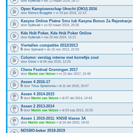
door
Kylievab
» wo 13 maart 2024, 09:17
Open Kampioenschap Utrecht (OKU) 2016
door
Remco Bruggink
» vr 03 jun 2016, 12:13
Kasyno Online Platne Sms lub Kasyna Bonus Za Rejestracje
door
Kylievab
» zo 03 maart 2024, 20:26
Kde Hrát Poker, Kde Hrát Poker Online
door
Kylievab
» ma 26 feb 2024, 15:21
Viertallen competitie 2012/2013
door
Sybrand
» do 15 nov 2012, 22:03
Column: verslag interne met korreltje zout
door
Geon
» di 06 sep 2016, 12:20
Chess Festival Groningen 2017
door
Martin van Velzen
» vr 22 dec 2017, 12:49
Assen 4 2016-17
door
Tinus Spriensma
» di 11 okt 2016, 20:07
Assen 4 2014-2015
door
Martin van Velzen
» di 07 okt 2014, 14:43
Assen 2 2013-2014
door
Martin van Velzen
» di 03 sep 2013, 20:25
Assen 1 2010-2011: KNSB klasse 3A
door
Martin van Velzen
» di 19 okt 2010, 19:42
NOSBO-beker 2018-2019