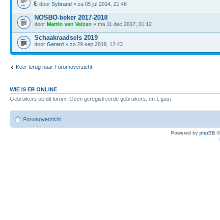
door
Sybrand
» za 05 jul 2014, 21:46
NOSBO-beker 2017-2018
door
Martin van Velzen
» ma 11 dec 2017, 01:12
Schaakraadsels 2019
door
Gerard
» zo 29 sep 2019, 12:43
Keer terug naar Forumoverzicht
WIE IS ER ONLINE
Gebruikers op dit forum: Geen geregistreerde gebruikers. en 1 gast
Forumoverzicht
Powered by
phpBB
©