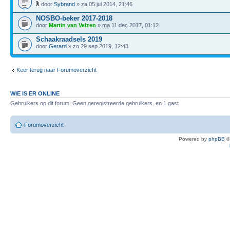
door
Sybrand
» za 05 jul 2014, 21:46
NOSBO-beker 2017-2018
door
Martin van Velzen
» ma 11 dec 2017, 01:12
Schaakraadsels 2019
door
Gerard
» zo 29 sep 2019, 12:43
Keer terug naar Forumoverzicht
WIE IS ER ONLINE
Gebruikers op dit forum: Geen geregistreerde gebruikers. en 1 gast
Forumoverzicht
Powered by
phpBB
©