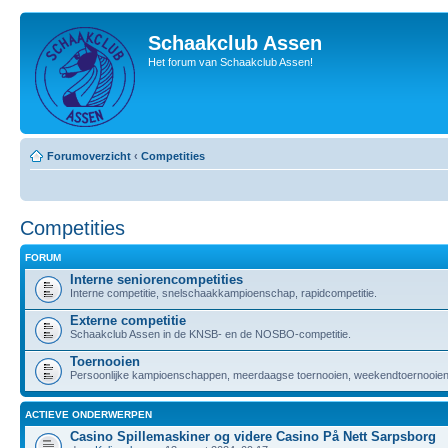
Schaakclub Assen
Het forum van Schaakclub Assen!
Forumoverzicht
‹
Competities
Competities
FORUM
Interne seniorencompetities
Interne competitie, snelschaakkampioenschap, rapidcompetitie.
Externe competitie
Schaakclub Assen in de KNSB- en de NOSBO-competitie.
Toernooien
Persoonlijke kampioenschappen, meerdaagse toernooien, weekendtoernooien,
ACTIEVE ONDERWERPEN
Casino Spillemaskiner og videre Casino På Nett Sarpsborg