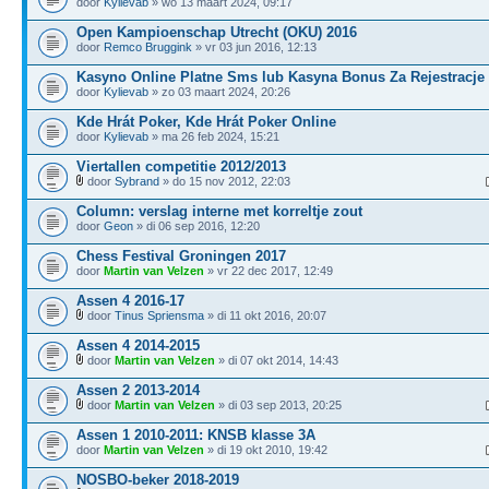
door
Kylievab
» wo 13 maart 2024, 09:17
Open Kampioenschap Utrecht (OKU) 2016
door
Remco Bruggink
» vr 03 jun 2016, 12:13
Kasyno Online Platne Sms lub Kasyna Bonus Za Rejestracje
door
Kylievab
» zo 03 maart 2024, 20:26
Kde Hrát Poker, Kde Hrát Poker Online
door
Kylievab
» ma 26 feb 2024, 15:21
Viertallen competitie 2012/2013
door
Sybrand
» do 15 nov 2012, 22:03
Column: verslag interne met korreltje zout
door
Geon
» di 06 sep 2016, 12:20
Chess Festival Groningen 2017
door
Martin van Velzen
» vr 22 dec 2017, 12:49
Assen 4 2016-17
door
Tinus Spriensma
» di 11 okt 2016, 20:07
Assen 4 2014-2015
door
Martin van Velzen
» di 07 okt 2014, 14:43
Assen 2 2013-2014
door
Martin van Velzen
» di 03 sep 2013, 20:25
Assen 1 2010-2011: KNSB klasse 3A
door
Martin van Velzen
» di 19 okt 2010, 19:42
NOSBO-beker 2018-2019