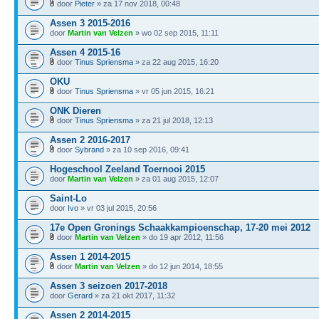
door
Pieter
» za 17 nov 2018, 00:48
Assen 3 2015-2016
door
Martin van Velzen
» wo 02 sep 2015, 11:11
Assen 4 2015-16
door
Tinus Spriensma
» za 22 aug 2015, 16:20
OKU
door
Tinus Spriensma
» vr 05 jun 2015, 16:21
ONK Dieren
door
Tinus Spriensma
» za 21 jul 2018, 12:13
Assen 2 2016-2017
door
Sybrand
» za 10 sep 2016, 09:41
Hogeschool Zeeland Toernooi 2015
door
Martin van Velzen
» za 01 aug 2015, 12:07
Saint-Lo
door
Ivo
» vr 03 jul 2015, 20:56
17e Open Gronings Schaakkampioenschap, 17-20 mei 2012
door
Martin van Velzen
» do 19 apr 2012, 11:56
Assen 1 2014-2015
door
Martin van Velzen
» do 12 jun 2014, 18:55
Assen 3 seizoen 2017-2018
door
Gerard
» za 21 okt 2017, 11:32
Assen 2 2014-2015