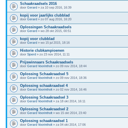
Schaakraadsels 2016
door
Gerard
» za 10 sep 2016, 16:39
kopij voor jaarlijks clubblad
door
Gerard
» zo 07 aug 2016, 16:20
Oplossingen Schaakraadsels
door
Gerard
» wo 28 okt 2015, 00:51
kopij voor clubblad
door
Gerard
» wo 15 jul 2015, 18:16
Historie clubkampioenen
door
Sjoerd
» zo 23 nov 2014, 11:11
Prijswinnaars Schaakraadsels
door
Gerard Voorintholt
» zo 09 nov 2014, 18:44
Oplossing Schaakraadsel 5
door
Gerard Voorintholt
» zo 09 nov 2014, 18:36
Oplossing schaakraadsel 4
door
Gerard Voorintholt
» zo 02 nov 2014, 16:46
Oplossing Schaakraadsel 3
door
Gerard Voorintholt
» za 18 okt 2014, 16:11
Oplossing Schaakraadsel 2
door
Gerard Voorintholt
» wo 15 okt 2014, 23:40
Oplossing schaakraadsel 1
door
Gerard Voorintholt
» za 04 okt 2014, 17:06