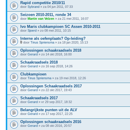
Rapid competitie 2010/11
door
Sybrand
» za 04 jun 2011, 07:33
Seizoen 2010-2011, ronde 34
door
Martin van Velzen
» za 21 mei 2011, 16:07
Ivo Maris clubkampioen SC Assen 2010-2011
door
Sjoerd
» zo 08 mei 2011, 10:15
Interne als oefenplaats? Op-leiding?
door
Tinus Spriensma
» za 18 jan 2020, 15:13
Oplossingen schaakraadsels 2018
door
Gerard
» zo 14 okt 2018, 16:00
Schaakraadsels 2018
door
Gerard
» zo 16 sep 2018, 14:26
Clubkampioen
door
Tinus Spriensma
» za 19 mei 2018, 12:26
Oplossingen Schaakraadsels 2017
door
Gerard
» zo 22 okt 2017, 19:43
Schaakraadsels 2017
door
Gerard
» vr 29 sep 2017, 18:32
Belangrijkste punten uit de ALV
door
Gerard
» zo 17 sep 2017, 22:25
Oplossingen schaakraadsels 2016
door
Gerard
» za 08 okt 2016, 20:57