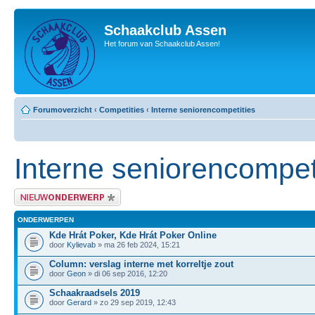
Schaakclub Assen
Het forum van Schaakclub Assen!
Forumoverzicht
‹
Competities
‹
Interne seniorencompetities
Interne seniorencompet
Plaats een nieuw bericht
ONDERWERPEN
Kde Hrát Poker, Kde Hrát Poker Online
door
Kylievab
» ma 26 feb 2024, 15:21
Column: verslag interne met korreltje zout
door
Geon
» di 06 sep 2016, 12:20
Schaakraadsels 2019
door
Gerard
» zo 29 sep 2019, 12:43