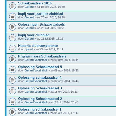
Schaakraadsels 2016
door
Gerard
» za 10 sep 2016, 16:39
kopij voor jaarlijks clubblad
door
Gerard
» zo 07 aug 2016, 16:20
Oplossingen Schaakraadsels
door
Gerard
» wo 28 okt 2015, 00:51
kopij voor clubblad
door
Gerard
» wo 15 jul 2015, 18:16
Historie clubkampioenen
door
Sjoerd
» zo 23 nov 2014, 11:11
Prijswinnaars Schaakraadsels
door
Gerard Voorintholt
» zo 09 nov 2014, 18:44
Oplossing Schaakraadsel 5
door
Gerard Voorintholt
» zo 09 nov 2014, 18:36
Oplossing schaakraadsel 4
door
Gerard Voorintholt
» zo 02 nov 2014, 16:46
Oplossing Schaakraadsel 3
door
Gerard Voorintholt
» za 18 okt 2014, 16:11
Oplossing Schaakraadsel 2
door
Gerard Voorintholt
» wo 15 okt 2014, 23:40
Oplossing schaakraadsel 1
door
Gerard Voorintholt
» za 04 okt 2014, 17:06