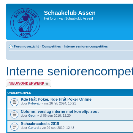
Schaakclub Assen
Het forum van Schaakclub Assen!
Forumoverzicht
‹
Competities
‹
Interne seniorencompetities
Interne seniorencompet
Plaats een nieuw bericht
ONDERWERPEN
Kde Hrát Poker, Kde Hrát Poker Online
door
Kylievab
» ma 26 feb 2024, 15:21
Column: verslag interne met korreltje zout
door
Geon
» di 06 sep 2016, 12:20
Schaakraadsels 2019
door
Gerard
» zo 29 sep 2019, 12:43