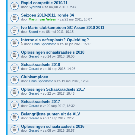
Rapid competitie 2010/11
door
Sybrand
» za 04 jun 2011, 07:33
Seizoen 2010-2011, ronde 34
door
Martin van Velzen
» za 21 mei 2011, 16:07
Ivo Maris clubkampioen SC Assen 2010-2011
door
Sjoerd
» zo 08 mei 2011, 10:15
Interne als oefenplaats? Op-leiding?
door
Tinus Spriensma
» za 18 jan 2020, 15:13
Oplossingen schaakraadsels 2018
door
Gerard
» zo 14 okt 2018, 16:00
Schaakraadsels 2018
door
Gerard
» zo 16 sep 2018, 14:26
Clubkampioen
door
Tinus Spriensma
» za 19 mei 2018, 12:26
Oplossingen Schaakraadsels 2017
door
Gerard
» zo 22 okt 2017, 19:43
Schaakraadsels 2017
door
Gerard
» vr 29 sep 2017, 18:32
Belangrijkste punten uit de ALV
door
Gerard
» zo 17 sep 2017, 22:25
Oplossingen schaakraadsels 2016
door
Gerard
» za 08 okt 2016, 20:57