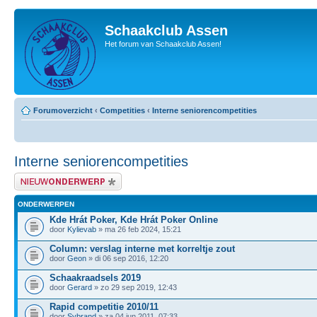
Schaakclub Assen
Het forum van Schaakclub Assen!
Forumoverzicht
‹
Competities
‹
Interne seniorencompetities
Interne seniorencompetities
Plaats een nieuw bericht
ONDERWERPEN
Kde Hrát Poker, Kde Hrát Poker Online
door
Kylievab
» ma 26 feb 2024, 15:21
Column: verslag interne met korreltje zout
door
Geon
» di 06 sep 2016, 12:20
Schaakraadsels 2019
door
Gerard
» zo 29 sep 2019, 12:43
Rapid competitie 2010/11
door
Sybrand
» za 04 jun 2011, 07:33