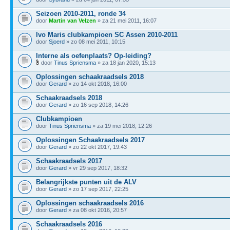
Seizoen 2010-2011, ronde 34
door
Martin van Velzen
» za 21 mei 2011, 16:07
Ivo Maris clubkampioen SC Assen 2010-2011
door
Sjoerd
» zo 08 mei 2011, 10:15
Interne als oefenplaats? Op-leiding?
door
Tinus Spriensma
» za 18 jan 2020, 15:13
Oplossingen schaakraadsels 2018
door
Gerard
» zo 14 okt 2018, 16:00
Schaakraadsels 2018
door
Gerard
» zo 16 sep 2018, 14:26
Clubkampioen
door
Tinus Spriensma
» za 19 mei 2018, 12:26
Oplossingen Schaakraadsels 2017
door
Gerard
» zo 22 okt 2017, 19:43
Schaakraadsels 2017
door
Gerard
» vr 29 sep 2017, 18:32
Belangrijkste punten uit de ALV
door
Gerard
» zo 17 sep 2017, 22:25
Oplossingen schaakraadsels 2016
door
Gerard
» za 08 okt 2016, 20:57
Schaakraadsels 2016