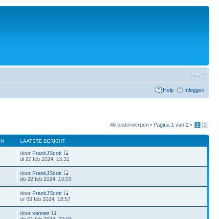
Help
Inloggen
46 onderwerpen •
Pagina
1
van
2
•
1
2
EN
LAATSTE BERICHT
door
FrankJScott
di 27 feb 2024, 15:31
door
FrankJScott
1
do 22 feb 2024, 19:03
door
FrankJScott
8
vr 09 feb 2024, 18:57
door
xannes
4