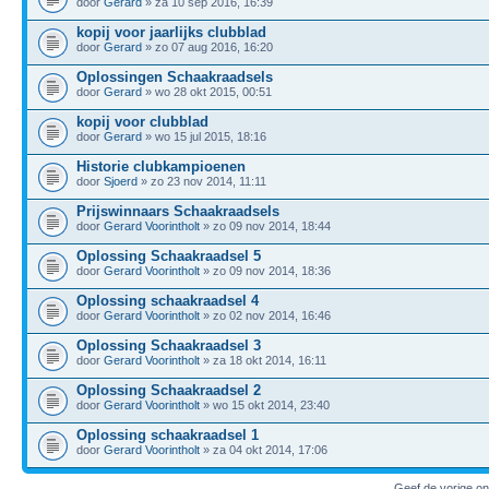
door
Gerard
» za 10 sep 2016, 16:39
kopij voor jaarlijks clubblad
door
Gerard
» zo 07 aug 2016, 16:20
Oplossingen Schaakraadsels
door
Gerard
» wo 28 okt 2015, 00:51
kopij voor clubblad
door
Gerard
» wo 15 jul 2015, 18:16
Historie clubkampioenen
door
Sjoerd
» zo 23 nov 2014, 11:11
Prijswinnaars Schaakraadsels
door
Gerard Voorintholt
» zo 09 nov 2014, 18:44
Oplossing Schaakraadsel 5
door
Gerard Voorintholt
» zo 09 nov 2014, 18:36
Oplossing schaakraadsel 4
door
Gerard Voorintholt
» zo 02 nov 2014, 16:46
Oplossing Schaakraadsel 3
door
Gerard Voorintholt
» za 18 okt 2014, 16:11
Oplossing Schaakraadsel 2
door
Gerard Voorintholt
» wo 15 okt 2014, 23:40
Oplossing schaakraadsel 1
door
Gerard Voorintholt
» za 04 okt 2014, 17:06
Geef de vorige o