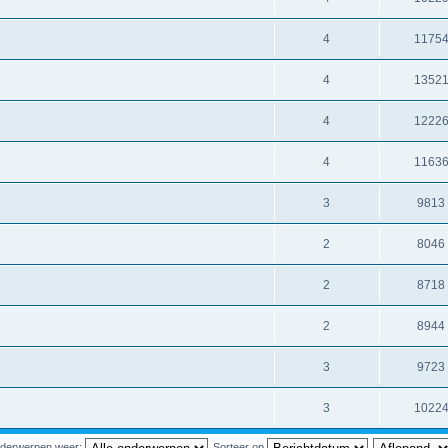
4
1175
4
1352
4
1222
4
1163
3
9813
2
8046
2
8718
2
8944
3
9723
3
1022
nderwerpen weer:
Sorteer op