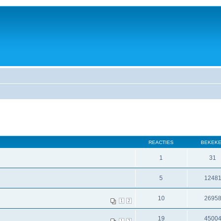
REACTIES
BEKEK
1
31
5
1248
10
2695
1
2
19
4500