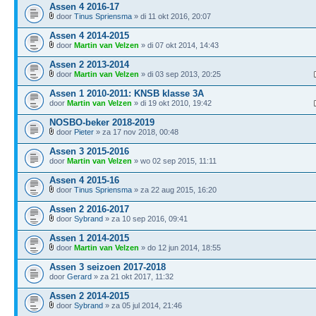
Assen 4 2016-17
door
Tinus Spriensma
» di 11 okt 2016, 20:07
Assen 4 2014-2015
door
Martin van Velzen
» di 07 okt 2014, 14:43
Assen 2 2013-2014
door
Martin van Velzen
» di 03 sep 2013, 20:25
Assen 1 2010-2011: KNSB klasse 3A
door
Martin van Velzen
» di 19 okt 2010, 19:42
NOSBO-beker 2018-2019
door
Pieter
» za 17 nov 2018, 00:48
Assen 3 2015-2016
door
Martin van Velzen
» wo 02 sep 2015, 11:11
Assen 4 2015-16
door
Tinus Spriensma
» za 22 aug 2015, 16:20
Assen 2 2016-2017
door
Sybrand
» za 10 sep 2016, 09:41
Assen 1 2014-2015
door
Martin van Velzen
» do 12 jun 2014, 18:55
Assen 3 seizoen 2017-2018
door
Gerard
» za 21 okt 2017, 11:32
Assen 2 2014-2015
door
Sybrand
» za 05 jul 2014, 21:46