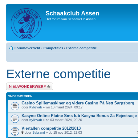
Schaakclub Assen
Het forum van Schaakclub Assen!
Forumoverzicht
‹
Competities
‹
Externe competitie
Externe competitie
Plaats een nieuw bericht
ONDERWERPEN
Casino Spillemaskiner og videre Casino På Nett Sarpsborg
door
Kylievab
» wo 13 maart 2024, 09:17
Kasyno Online Platne Sms lub Kasyna Bonus Za Rejestracje
door
Kylievab
» zo 03 maart 2024, 20:26
Viertallen competitie 2012/2013
door
Sybrand
» do 15 nov 2012, 22:03