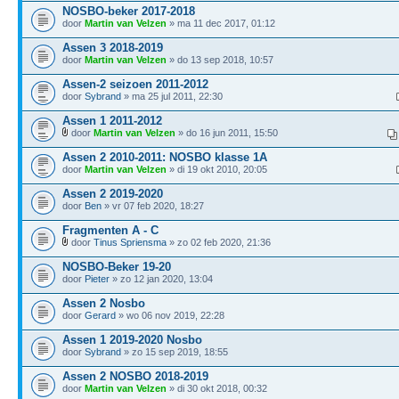
NOSBO-beker 2017-2018
door
Martin van Velzen
» ma 11 dec 2017, 01:12
Assen 3 2018-2019
door
Martin van Velzen
» do 13 sep 2018, 10:57
Assen-2 seizoen 2011-2012
door
Sybrand
» ma 25 jul 2011, 22:30
Assen 1 2011-2012
door
Martin van Velzen
» do 16 jun 2011, 15:50
Assen 2 2010-2011: NOSBO klasse 1A
door
Martin van Velzen
» di 19 okt 2010, 20:05
Assen 2 2019-2020
door
Ben
» vr 07 feb 2020, 18:27
Fragmenten A - C
door
Tinus Spriensma
» zo 02 feb 2020, 21:36
NOSBO-Beker 19-20
door
Pieter
» zo 12 jan 2020, 13:04
Assen 2 Nosbo
door
Gerard
» wo 06 nov 2019, 22:28
Assen 1 2019-2020 Nosbo
door
Sybrand
» zo 15 sep 2019, 18:55
Assen 2 NOSBO 2018-2019
door
Martin van Velzen
» di 30 okt 2018, 00:32