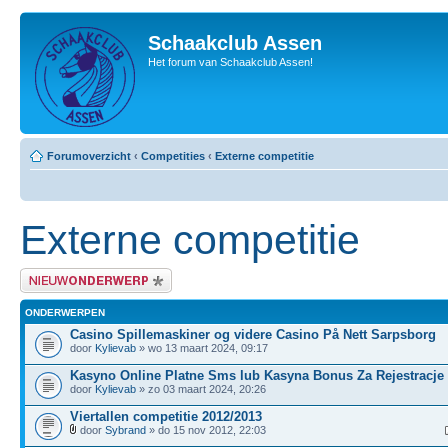
Schaakclub Assen
Het forum van Schaakclub Assen!
Forumoverzicht
‹
Competities
‹
Externe competitie
Externe competitie
Plaats een nieuw bericht
ONDERWERPEN
Casino Spillemaskiner og videre Casino På Nett Sarpsborg
door
Kylievab
» wo 13 maart 2024, 09:17
Kasyno Online Platne Sms lub Kasyna Bonus Za Rejestracje
door
Kylievab
» zo 03 maart 2024, 20:26
Viertallen competitie 2012/2013
door
Sybrand
» do 15 nov 2012, 22:03