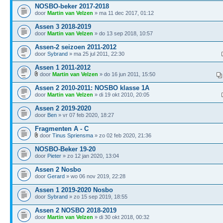
NOSBO-beker 2017-2018
door
Martin van Velzen
» ma 11 dec 2017, 01:12
Assen 3 2018-2019
door
Martin van Velzen
» do 13 sep 2018, 10:57
Assen-2 seizoen 2011-2012
door
Sybrand
» ma 25 jul 2011, 22:30
Assen 1 2011-2012
door
Martin van Velzen
» do 16 jun 2011, 15:50
Assen 2 2010-2011: NOSBO klasse 1A
door
Martin van Velzen
» di 19 okt 2010, 20:05
Assen 2 2019-2020
door
Ben
» vr 07 feb 2020, 18:27
Fragmenten A - C
door
Tinus Spriensma
» zo 02 feb 2020, 21:36
NOSBO-Beker 19-20
door
Pieter
» zo 12 jan 2020, 13:04
Assen 2 Nosbo
door
Gerard
» wo 06 nov 2019, 22:28
Assen 1 2019-2020 Nosbo
door
Sybrand
» zo 15 sep 2019, 18:55
Assen 2 NOSBO 2018-2019
door
Martin van Velzen
» di 30 okt 2018, 00:32