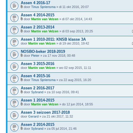
Assen 4 2016-17
door
Tinus Spriensma
» di 11 okt 2016, 20:07
Assen 4 2014-2015
door
Martin van Velzen
» di 07 okt 2014, 14:43
Assen 2 2013-2014
door
Martin van Velzen
» di 03 sep 2013, 20:25
Assen 1 2010-2011: KNSB klasse 3A
door
Martin van Velzen
» di 19 okt 2010, 19:42
NOSBO-beker 2018-2019
door
Pieter
» za 17 nov 2018, 00:48
Assen 3 2015-2016
door
Martin van Velzen
» wo 02 sep 2015, 11:11
Assen 4 2015-16
door
Tinus Spriensma
» za 22 aug 2015, 16:20
Assen 2 2016-2017
door
Sybrand
» za 10 sep 2016, 09:41
Assen 1 2014-2015
door
Martin van Velzen
» do 12 jun 2014, 18:55
Assen 3 seizoen 2017-2018
door
Gerard
» za 21 okt 2017, 11:32
Assen 2 2014-2015
door
Sybrand
» za 05 jul 2014, 21:46