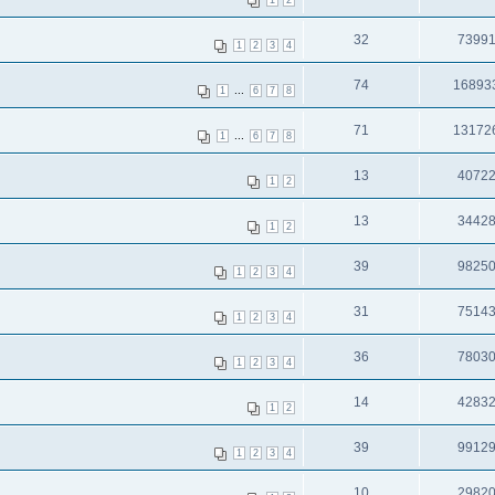
1
2
32
7399
1
2
3
4
74
16893
...
1
6
7
8
71
13172
...
1
6
7
8
13
4072
1
2
13
3442
1
2
39
9825
1
2
3
4
31
7514
1
2
3
4
36
7803
1
2
3
4
14
4283
1
2
39
9912
1
2
3
4
10
2982