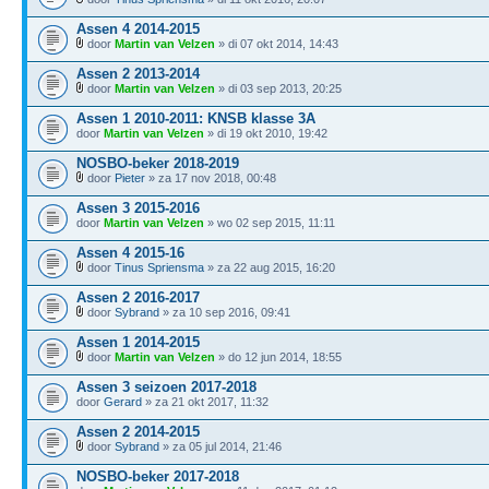
Assen 4 2014-2015
door
Martin van Velzen
» di 07 okt 2014, 14:43
Assen 2 2013-2014
door
Martin van Velzen
» di 03 sep 2013, 20:25
Assen 1 2010-2011: KNSB klasse 3A
door
Martin van Velzen
» di 19 okt 2010, 19:42
NOSBO-beker 2018-2019
door
Pieter
» za 17 nov 2018, 00:48
Assen 3 2015-2016
door
Martin van Velzen
» wo 02 sep 2015, 11:11
Assen 4 2015-16
door
Tinus Spriensma
» za 22 aug 2015, 16:20
Assen 2 2016-2017
door
Sybrand
» za 10 sep 2016, 09:41
Assen 1 2014-2015
door
Martin van Velzen
» do 12 jun 2014, 18:55
Assen 3 seizoen 2017-2018
door
Gerard
» za 21 okt 2017, 11:32
Assen 2 2014-2015
door
Sybrand
» za 05 jul 2014, 21:46
NOSBO-beker 2017-2018