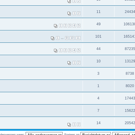
1
2
11
2443
1
2
49
10613
1
2
3
4
5
101
16514
...
1
9
10
11
44
8723
1
2
3
4
5
10
1312
1
2
3
8738
1
8020
4
1744
7
1562
14
2054
1
2
nderwerpen weer:
Sorteer op