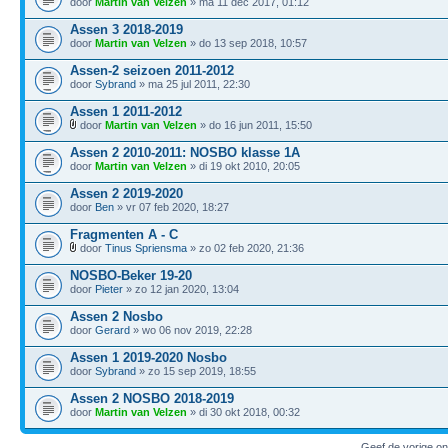
door
Martin van Velzen
» ma 11 dec 2017, 01:12
Assen 3 2018-2019
door
Martin van Velzen
» do 13 sep 2018, 10:57
Assen-2 seizoen 2011-2012
door
Sybrand
» ma 25 jul 2011, 22:30
Assen 1 2011-2012
door
Martin van Velzen
» do 16 jun 2011, 15:50
Assen 2 2010-2011: NOSBO klasse 1A
door
Martin van Velzen
» di 19 okt 2010, 20:05
Assen 2 2019-2020
door
Ben
» vr 07 feb 2020, 18:27
Fragmenten A - C
door
Tinus Spriensma
» zo 02 feb 2020, 21:36
NOSBO-Beker 19-20
door
Pieter
» zo 12 jan 2020, 13:04
Assen 2 Nosbo
door
Gerard
» wo 06 nov 2019, 22:28
Assen 1 2019-2020 Nosbo
door
Sybrand
» zo 15 sep 2019, 18:55
Assen 2 NOSBO 2018-2019
door
Martin van Velzen
» di 30 okt 2018, 00:32
Geef de vorige o