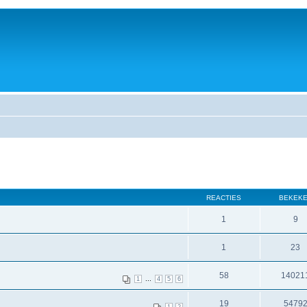
REACTIES
BEKEK
1
9
1
23
58
14021
...
1
4
5
6
19
5479