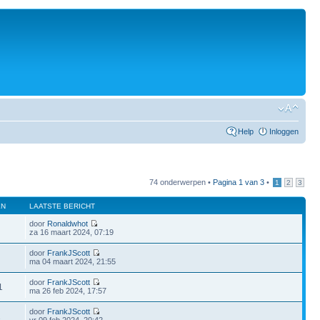
Help
Inloggen
74 onderwerpen •
Pagina
1
van
3
•
1
2
3
EN
LAATSTE BERICHT
door
Ronaldwhot
za 16 maart 2024, 07:19
door
FrankJScott
ma 04 maart 2024, 21:55
door
FrankJScott
1
ma 26 feb 2024, 17:57
door
FrankJScott
2