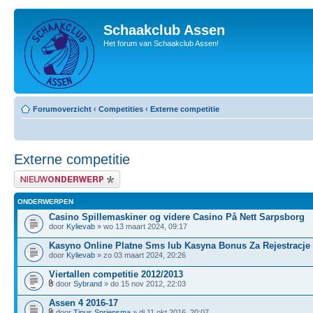
Schaakclub Assen
Het forum van Schaakclub Assen!
Forumoverzicht
‹
Competities
‹
Externe competitie
Externe competitie
Plaats een nieuw bericht
ONDERWERPEN
Casino Spillemaskiner og videre Casino På Nett Sarpsborg
door
Kylievab
» wo 13 maart 2024, 09:17
Kasyno Online Platne Sms lub Kasyna Bonus Za Rejestracje
door
Kylievab
» zo 03 maart 2024, 20:26
Viertallen competitie 2012/2013
door
Sybrand
» do 15 nov 2012, 22:03
Assen 4 2016-17
door
Tinus Spriensma
» di 11 okt 2016, 20:07