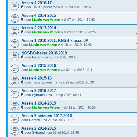
Assen 4 2016-17
door
Tinus Spriensma
» di 11 okt 2016, 20:07
Assen 4 2014-2015
door
Martin van Velzen
» di 07 okt 2014, 14:43
Assen 2 2013-2014
door
Martin van Velzen
» di 03 sep 2013, 20:25
Assen 1 2010-2011: KNSB klasse 3A
door
Martin van Velzen
» di 19 okt 2010, 19:42
NOSBO-beker 2018-2019
door
Pieter
» za 17 nov 2018, 00:48
Assen 3 2015-2016
door
Martin van Velzen
» wo 02 sep 2015, 11:11
Assen 4 2015-16
door
Tinus Spriensma
» za 22 aug 2015, 16:20
Assen 2 2016-2017
door
Sybrand
» za 10 sep 2016, 09:41
Assen 1 2014-2015
door
Martin van Velzen
» do 12 jun 2014, 18:55
Assen 3 seizoen 2017-2018
door
Gerard
» za 21 okt 2017, 11:32
Assen 2 2014-2015
door
Sybrand
» za 05 jul 2014, 21:46