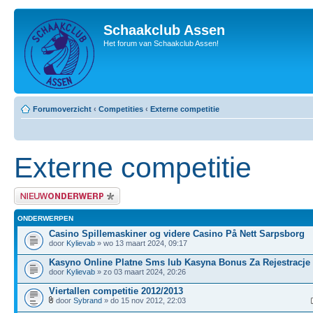
Schaakclub Assen
Het forum van Schaakclub Assen!
Forumoverzicht
‹
Competities
‹
Externe competitie
Externe competitie
Plaats een nieuw bericht
ONDERWERPEN
Casino Spillemaskiner og videre Casino På Nett Sarpsborg
door
Kylievab
» wo 13 maart 2024, 09:17
Kasyno Online Platne Sms lub Kasyna Bonus Za Rejestracje
door
Kylievab
» zo 03 maart 2024, 20:26
Viertallen competitie 2012/2013
door
Sybrand
» do 15 nov 2012, 22:03