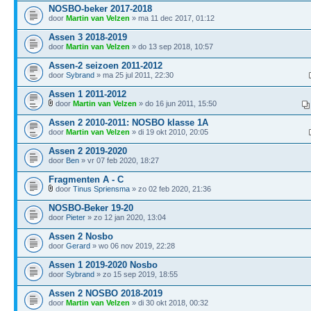
NOSBO-beker 2017-2018
door
Martin van Velzen
» ma 11 dec 2017, 01:12
Assen 3 2018-2019
door
Martin van Velzen
» do 13 sep 2018, 10:57
Assen-2 seizoen 2011-2012
door
Sybrand
» ma 25 jul 2011, 22:30
Assen 1 2011-2012
door
Martin van Velzen
» do 16 jun 2011, 15:50
Assen 2 2010-2011: NOSBO klasse 1A
door
Martin van Velzen
» di 19 okt 2010, 20:05
Assen 2 2019-2020
door
Ben
» vr 07 feb 2020, 18:27
Fragmenten A - C
door
Tinus Spriensma
» zo 02 feb 2020, 21:36
NOSBO-Beker 19-20
door
Pieter
» zo 12 jan 2020, 13:04
Assen 2 Nosbo
door
Gerard
» wo 06 nov 2019, 22:28
Assen 1 2019-2020 Nosbo
door
Sybrand
» zo 15 sep 2019, 18:55
Assen 2 NOSBO 2018-2019
door
Martin van Velzen
» di 30 okt 2018, 00:32