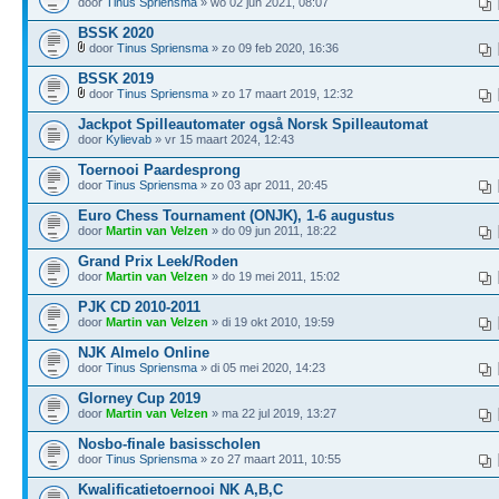
door
Tinus Spriensma
» wo 02 jun 2021, 08:07
BSSK 2020
door
Tinus Spriensma
» zo 09 feb 2020, 16:36
BSSK 2019
door
Tinus Spriensma
» zo 17 maart 2019, 12:32
Jackpot Spilleautomater også Norsk Spilleautomat
door
Kylievab
» vr 15 maart 2024, 12:43
Toernooi Paardesprong
door
Tinus Spriensma
» zo 03 apr 2011, 20:45
Euro Chess Tournament (ONJK), 1-6 augustus
door
Martin van Velzen
» do 09 jun 2011, 18:22
Grand Prix Leek/Roden
door
Martin van Velzen
» do 19 mei 2011, 15:02
PJK CD 2010-2011
door
Martin van Velzen
» di 19 okt 2010, 19:59
NJK Almelo Online
door
Tinus Spriensma
» di 05 mei 2020, 14:23
Glorney Cup 2019
door
Martin van Velzen
» ma 22 jul 2019, 13:27
Nosbo-finale basisscholen
door
Tinus Spriensma
» zo 27 maart 2011, 10:55
Kwalificatietoernooi NK A,B,C