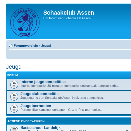
Schaakclub Assen
Het forum van Schaakclub Assen!
Forumoverzicht
‹
Jeugd
Jeugd
FORUM
Interne jeugdcompetities
Interne competitie, 30-minuten-competitie, snelschaakkampioenschap.
Jeugdclubcompetitie
Jeugdteams van Schaakclub Assen in diverse competities.
Jeugdtoernooien
Persoonlijke kampioenschappen, Grand-Prix-toernooien...
ACTIEVE ONDERWERPEN
Basisschool Landelijk