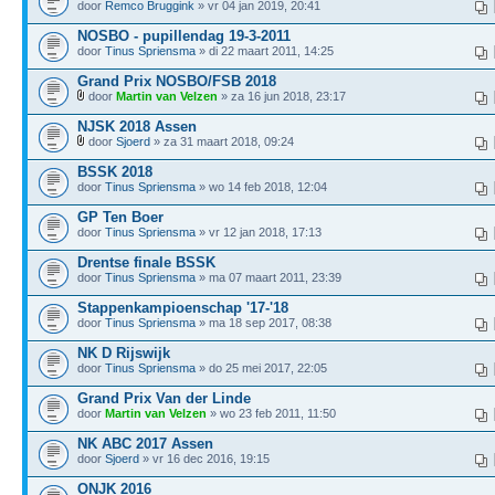
door
Remco Bruggink
» vr 04 jan 2019, 20:41
NOSBO - pupillendag 19-3-2011
door
Tinus Spriensma
» di 22 maart 2011, 14:25
Grand Prix NOSBO/FSB 2018
door
Martin van Velzen
» za 16 jun 2018, 23:17
NJSK 2018 Assen
door
Sjoerd
» za 31 maart 2018, 09:24
BSSK 2018
door
Tinus Spriensma
» wo 14 feb 2018, 12:04
GP Ten Boer
door
Tinus Spriensma
» vr 12 jan 2018, 17:13
Drentse finale BSSK
door
Tinus Spriensma
» ma 07 maart 2011, 23:39
Stappenkampioenschap '17-'18
door
Tinus Spriensma
» ma 18 sep 2017, 08:38
NK D Rijswijk
door
Tinus Spriensma
» do 25 mei 2017, 22:05
Grand Prix Van der Linde
door
Martin van Velzen
» wo 23 feb 2011, 11:50
NK ABC 2017 Assen
door
Sjoerd
» vr 16 dec 2016, 19:15
ONJK 2016