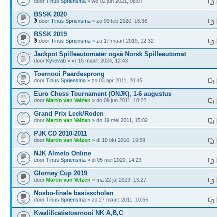
door
Tinus Spriensma
» wo 02 jun 2021, 08:07
BSSK 2020
door
Tinus Spriensma
» zo 09 feb 2020, 16:36
BSSK 2019
door
Tinus Spriensma
» zo 17 maart 2019, 12:32
Jackpot Spilleautomater også Norsk Spilleautomat
door
Kylievab
» vr 15 maart 2024, 12:43
Toernooi Paardesprong
door
Tinus Spriensma
» zo 03 apr 2011, 20:45
Euro Chess Tournament (ONJK), 1-6 augustus
door
Martin van Velzen
» do 09 jun 2011, 18:22
Grand Prix Leek/Roden
door
Martin van Velzen
» do 19 mei 2011, 15:02
PJK CD 2010-2011
door
Martin van Velzen
» di 19 okt 2010, 19:59
NJK Almelo Online
door
Tinus Spriensma
» di 05 mei 2020, 14:23
Glorney Cup 2019
door
Martin van Velzen
» ma 22 jul 2019, 13:27
Nosbo-finale basisscholen
door
Tinus Spriensma
» zo 27 maart 2011, 10:55
Kwalificatietoernooi NK A,B,C