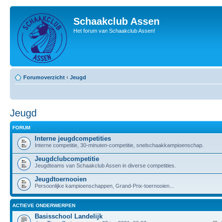
Schaakclub Assen
Het forum van Schaakclub Assen!
Forumoverzicht
‹
Jeugd
Jeugd
FORUM
Interne jeugdcompetities
Interne competitie, 30-minuten-competitie, snelschaakkampioenschap.
Jeugdclubcompetitie
Jeugdteams van Schaakclub Assen in diverse competities.
Jeugdtoernooien
Persoonlijke kampioenschappen, Grand-Prix-toernooien...
ACTIEVE ONDERWERPEN
Basisschool Landelijk