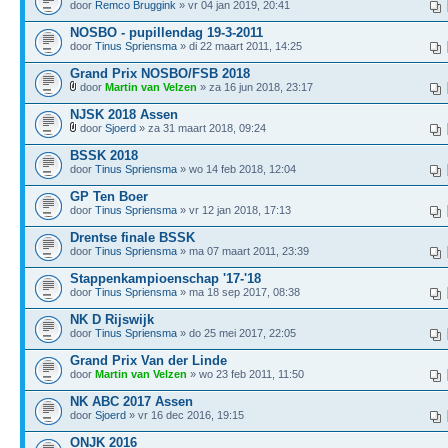
door
Remco Bruggink
» vr 04 jan 2019, 20:41
NOSBO - pupillendag 19-3-2011
door
Tinus Spriensma
» di 22 maart 2011, 14:25
Grand Prix NOSBO/FSB 2018
door
Martin van Velzen
» za 16 jun 2018, 23:17
NJSK 2018 Assen
door
Sjoerd
» za 31 maart 2018, 09:24
BSSK 2018
door
Tinus Spriensma
» wo 14 feb 2018, 12:04
GP Ten Boer
door
Tinus Spriensma
» vr 12 jan 2018, 17:13
Drentse finale BSSK
door
Tinus Spriensma
» ma 07 maart 2011, 23:39
Stappenkampioenschap '17-'18
door
Tinus Spriensma
» ma 18 sep 2017, 08:38
NK D Rijswijk
door
Tinus Spriensma
» do 25 mei 2017, 22:05
Grand Prix Van der Linde
door
Martin van Velzen
» wo 23 feb 2011, 11:50
NK ABC 2017 Assen
door
Sjoerd
» vr 16 dec 2016, 19:15
ONJK 2016