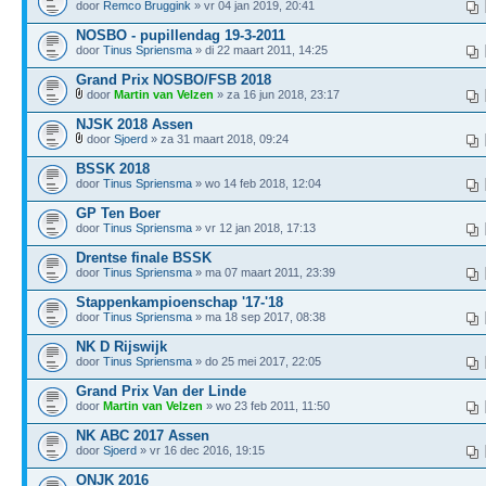
door
Remco Bruggink
» vr 04 jan 2019, 20:41
NOSBO - pupillendag 19-3-2011
door
Tinus Spriensma
» di 22 maart 2011, 14:25
Grand Prix NOSBO/FSB 2018
door
Martin van Velzen
» za 16 jun 2018, 23:17
NJSK 2018 Assen
door
Sjoerd
» za 31 maart 2018, 09:24
BSSK 2018
door
Tinus Spriensma
» wo 14 feb 2018, 12:04
GP Ten Boer
door
Tinus Spriensma
» vr 12 jan 2018, 17:13
Drentse finale BSSK
door
Tinus Spriensma
» ma 07 maart 2011, 23:39
Stappenkampioenschap '17-'18
door
Tinus Spriensma
» ma 18 sep 2017, 08:38
NK D Rijswijk
door
Tinus Spriensma
» do 25 mei 2017, 22:05
Grand Prix Van der Linde
door
Martin van Velzen
» wo 23 feb 2011, 11:50
NK ABC 2017 Assen
door
Sjoerd
» vr 16 dec 2016, 19:15
ONJK 2016