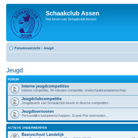
Schaakclub Assen
Het forum van Schaakclub Assen!
Forumoverzicht
‹
Jeugd
Jeugd
FORUM
Interne jeugdcompetities
Interne competitie, 30-minuten-competitie, snelschaakkampioenschap.
Jeugdclubcompetitie
Jeugdteams van Schaakclub Assen in diverse competities.
Jeugdtoernooien
Persoonlijke kampioenschappen, Grand-Prix-toernooien...
ACTIEVE ONDERWERPEN
Basisschool Landelijk