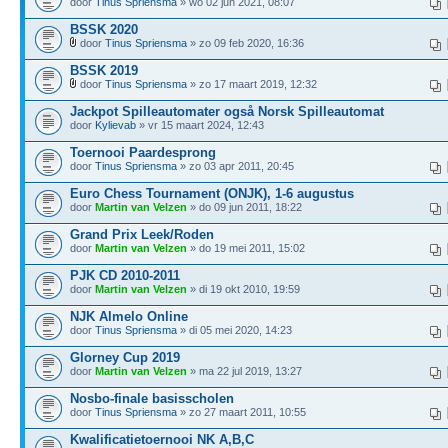
door
Tinus Spriensma
» wo 02 jun 2021, 08:07
BSSK 2020
door
Tinus Spriensma
» zo 09 feb 2020, 16:36
BSSK 2019
door
Tinus Spriensma
» zo 17 maart 2019, 12:32
Jackpot Spilleautomater også Norsk Spilleautomat
door
Kylievab
» vr 15 maart 2024, 12:43
Toernooi Paardesprong
door
Tinus Spriensma
» zo 03 apr 2011, 20:45
Euro Chess Tournament (ONJK), 1-6 augustus
door
Martin van Velzen
» do 09 jun 2011, 18:22
Grand Prix Leek/Roden
door
Martin van Velzen
» do 19 mei 2011, 15:02
PJK CD 2010-2011
door
Martin van Velzen
» di 19 okt 2010, 19:59
NJK Almelo Online
door
Tinus Spriensma
» di 05 mei 2020, 14:23
Glorney Cup 2019
door
Martin van Velzen
» ma 22 jul 2019, 13:27
Nosbo-finale basisscholen
door
Tinus Spriensma
» zo 27 maart 2011, 10:55
Kwalificatietoernooi NK A,B,C