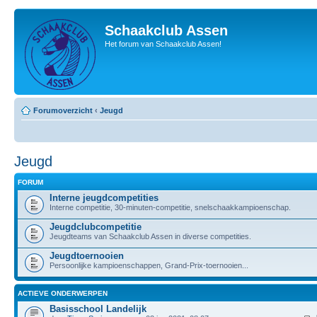
Schaakclub Assen
Het forum van Schaakclub Assen!
Forumoverzicht
‹
Jeugd
Jeugd
FORUM
Interne jeugdcompetities
Interne competitie, 30-minuten-competitie, snelschaakkampioenschap.
Jeugdclubcompetitie
Jeugdteams van Schaakclub Assen in diverse competities.
Jeugdtoernooien
Persoonlijke kampioenschappen, Grand-Prix-toernooien...
ACTIEVE ONDERWERPEN
Basisschool Landelijk