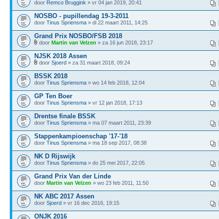
door
Remco Bruggink
» vr 04 jan 2019, 20:41
NOSBO - pupillendag 19-3-2011
door
Tinus Spriensma
» di 22 maart 2011, 14:25
Grand Prix NOSBO/FSB 2018
door
Martin van Velzen
» za 16 jun 2018, 23:17
NJSK 2018 Assen
door
Sjoerd
» za 31 maart 2018, 09:24
BSSK 2018
door
Tinus Spriensma
» wo 14 feb 2018, 12:04
GP Ten Boer
door
Tinus Spriensma
» vr 12 jan 2018, 17:13
Drentse finale BSSK
door
Tinus Spriensma
» ma 07 maart 2011, 23:39
Stappenkampioenschap '17-'18
door
Tinus Spriensma
» ma 18 sep 2017, 08:38
NK D Rijswijk
door
Tinus Spriensma
» do 25 mei 2017, 22:05
Grand Prix Van der Linde
door
Martin van Velzen
» wo 23 feb 2011, 11:50
NK ABC 2017 Assen
door
Sjoerd
» vr 16 dec 2016, 19:15
ONJK 2016