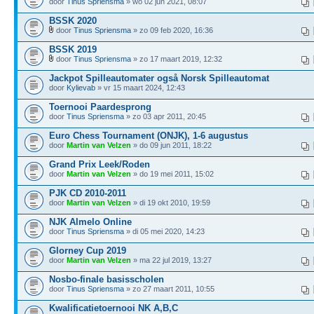
door
Tinus Spriensma
» wo 02 jun 2021, 08:07
BSSK 2020
door
Tinus Spriensma
» zo 09 feb 2020, 16:36
BSSK 2019
door
Tinus Spriensma
» zo 17 maart 2019, 12:32
Jackpot Spilleautomater også Norsk Spilleautomat
door
Kylievab
» vr 15 maart 2024, 12:43
Toernooi Paardesprong
door
Tinus Spriensma
» zo 03 apr 2011, 20:45
Euro Chess Tournament (ONJK), 1-6 augustus
door
Martin van Velzen
» do 09 jun 2011, 18:22
Grand Prix Leek/Roden
door
Martin van Velzen
» do 19 mei 2011, 15:02
PJK CD 2010-2011
door
Martin van Velzen
» di 19 okt 2010, 19:59
NJK Almelo Online
door
Tinus Spriensma
» di 05 mei 2020, 14:23
Glorney Cup 2019
door
Martin van Velzen
» ma 22 jul 2019, 13:27
Nosbo-finale basisscholen
door
Tinus Spriensma
» zo 27 maart 2011, 10:55
Kwalificatietoernooi NK A,B,C