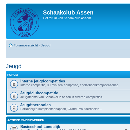
Schaakclub Assen
Het forum van Schaakclub Assen!
Forumoverzicht
‹
Jeugd
Jeugd
FORUM
Interne jeugdcompetities
Interne competitie, 30-minuten-competitie, snelschaakkampioenschap.
Jeugdclubcompetitie
Jeugdteams van Schaakclub Assen in diverse competities.
Jeugdtoernooien
Persoonlijke kampioenschappen, Grand-Prix-toernooien...
ACTIEVE ONDERWERPEN
Basisschool Landelijk