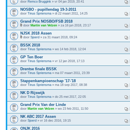
door
Remco Bruggink
» vr 04 jan 2019, 20:41
NOSBO - pupillendag 19-3-2011
door
Tinus Spriensma
» di 22 maart 2011, 14:25
Grand Prix NOSBO/FSB 2018
door
Martin van Velzen
» za 16 jun 2018, 23:17
NJSK 2018 Assen
door
Sjoerd
» za 31 maart 2018, 09:24
BSSK 2018
door
Tinus Spriensma
» wo 14 feb 2018, 12:04
GP Ten Boer
door
Tinus Spriensma
» vr 12 jan 2018, 17:13
Drentse finale BSSK
door
Tinus Spriensma
» ma 07 maart 2011, 23:39
Stappenkampioenschap '17-'18
door
Tinus Spriensma
» ma 18 sep 2017, 08:38
NK D Rijswijk
door
Tinus Spriensma
» do 25 mei 2017, 22:05
Grand Prix Van der Linde
door
Martin van Velzen
» wo 23 feb 2011, 11:50
NK ABC 2017 Assen
door
Sjoerd
» vr 16 dec 2016, 19:15
ONJK 2016