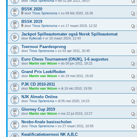
door
Tinus Spriensma
» wo 02 jun 2021, 08:07
BSSK 2020
door
Tinus Spriensma
» zo 09 feb 2020, 16:36
BSSK 2019
door
Tinus Spriensma
» zo 17 maart 2019, 12:32
Jackpot Spilleautomater også Norsk Spilleautomat
door
Kylievab
» vr 15 maart 2024, 12:43
Toernooi Paardesprong
door
Tinus Spriensma
» zo 03 apr 2011, 20:45
Euro Chess Tournament (ONJK), 1-6 augustus
door
Martin van Velzen
» do 09 jun 2011, 18:22
Grand Prix Leek/Roden
door
Martin van Velzen
» do 19 mei 2011, 15:02
PJK CD 2010-2011
door
Martin van Velzen
» di 19 okt 2010, 19:59
NJK Almelo Online
door
Tinus Spriensma
» di 05 mei 2020, 14:23
Glorney Cup 2019
door
Martin van Velzen
» ma 22 jul 2019, 13:27
Nosbo-finale basisscholen
door
Tinus Spriensma
» zo 27 maart 2011, 10:55
Kwalificatietoernooi NK A,B,C