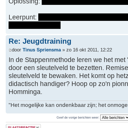
Oplossing:
1. Kh1 (elke andere zet verlie
Leerpunt:
Zet je koning in een pionnenein
en dezelfde kleur.
Re: Jeugdtraining
door
Tinus Spriensma
» zo 16 okt 2011, 12:22
In de Stappenmethode leren we het met '
door een sleutelveld te bezetten. Remis
sleutelveld te bewaken. Het komt op hetz
didactisch handiger? Hoop op zo'n pionn
Homminga.
"Het mogelijke kan ondenkbaar zijn; het onmogel
Geef de vorige berichten weer:
Plaats een reactie