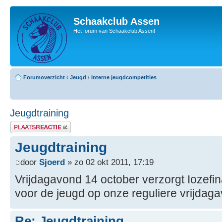
Schaakclub Assen
Het forum van Schaakclub Assen!
Forumoverzicht
‹
Jeugd
‹
Interne jeugdcompetities
Jeugdtraining
Plaats een reactie
Jeugdtraining
door
Sjoerd
» zo 02 okt 2011, 17:19
Vrijdagavond 14 october verzorgt Iozefin
voor de jeugd op onze reguliere vrijdaga
Re: Jeugdtraining