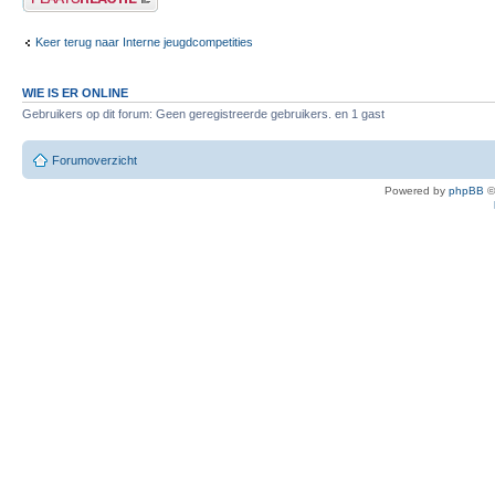
Keer terug naar Interne jeugdcompetities
WIE IS ER ONLINE
Gebruikers op dit forum: Geen geregistreerde gebruikers. en 1 gast
Forumoverzicht
Powered by
phpBB
©