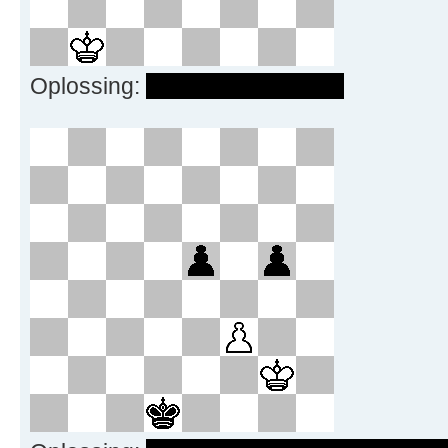
Oplossing:
1. e5 – dxe5 2. Kc1