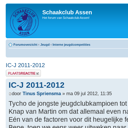
Schaakclub Assen
Het forum van Schaakclub Assen!
Forumoverzicht
‹
Jeugd
‹
Interne jeugdcompetities
IC-J 2011-2012
Plaats een reactie
IC-J 2011-2012
door
Tinus Spriensma
» ma 09 jul 2012, 11:35
Tycho de jongste jeugdclubkampioen tot 
Knap van Martin om dat allemaal even na 
Eén van de factoren voor dit heugelijke f
Bene, toen we eens weer uitweken naar 