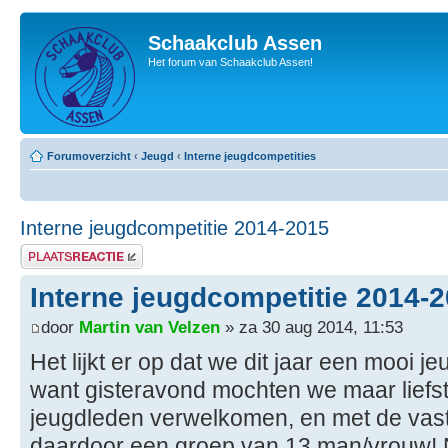
Schaakclub Assen
Het forum van Schaakclub Assen!
Forumoverzicht
‹
Jeugd
‹
Interne jeugdcompetities
Interne jeugdcompetitie 2014-2015
Plaats een reactie
Interne jeugdcompetitie 2014-
door
Martin van Velzen
» za 30 aug 2014, 11:53
Het lijkt er op dat we dit jaar een mooi
want gisteravond mochten we maar liefst
jeugdleden verwelkomen, en met de vast
daardoor een groep van 13 man/vrouw!