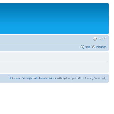
Help
Inloggen
Het team
•
Verwijder alle forumcookies
• Alle tijden zijn GMT + 1 uur [ Zomertijd ]