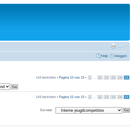
Help
Inloggen
144 berichten •
Pagina
15
van
15
•
...
1
11
12
13
14
15
144 berichten •
Pagina
15
van
15
•
...
1
11
12
13
14
15
Ga naar: