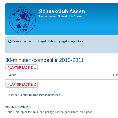
Schaakclub Assen
Het forum van Schaakclub Assen!
Forumoverzicht
‹
Jeugd
‹
Interne jeugdcompetities
30-minuten-competitie 2010-2011
Plaats een reactie
Vorige
Gee
Plaats een reactie
Keer terug naar Interne jeugdcompetities
WIE IS ER ONLINE
Gebruikers op dit forum: Geen geregistreerde gebruikers. en 1 gast