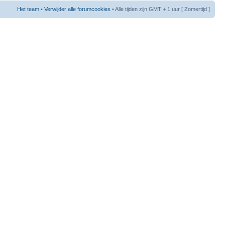
Het team
•
Verwijder alle forumcookies
• Alle tijden zijn GMT + 1 uur [ Zomertijd ]