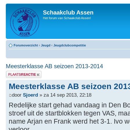
Schaakclub Assen
Het forum van Schaakclub Assen!
Forumoverzicht
‹
Jeugd
‹
Jeugdclubcompetitie
Meesterklasse AB seizoen 2013-2014
Plaats een reactie
Meesterklasse AB seizoen 201
door
Sjoerd
» za 14 sep 2013, 22:18
Redelijke start gehad vandaag in Den 
stroef uit de startblokken tegen VAS, ma
name Arjan en Frank werd het 3-1. Ivo 
verloor.