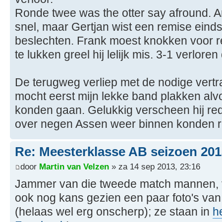
Ronde twee was the otter say afround. Arj
snel, maar Gertjan wist een remise eindsp
beslechten. Frank moest knokken voor r
te lukken greel hij lelijk mis. 3-1 verloren
De terugweg verliep met de nodige vert
mocht eerst mijn lekke band plakken al
konden gaan. Gelukkig verscheen hij red
over negen Assen weer binnen konden ri
Re: Meesterklasse AB seizoen 201
door
Martin van Velzen
» za 14 sep 2013, 23:16
Jammer van die tweede match mannen, v
ook nog kans gezien een paar foto's van
(helaas wel erg onscherp); ze staan in
h