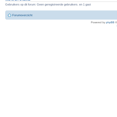
Gebruikers op dit forum: Geen geregistreerde gebruikers. en 1 gast
Forumoverzicht
Powered by
phpBB
©