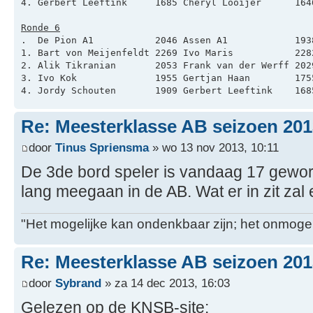
4. Gerbert Leeftink     1685 Cheryl Looijer      164
Ronde 6
.  De Pion A1           2046 Assen A1            193
1. Bart von Meijenfeldt 2269 Ivo Maris           228
2. Alik Tikranian       2053 Frank van der Werff 202
3. Ivo Kok              1955 Gertjan Haan        175
4. Jordy Schouten       1909 Gerbert Leeftink    168
Re: Meesterklasse AB seizoen 201
door
Tinus Spriensma
» wo 13 nov 2013, 10:11
De 3de bord speler is vandaag 17 gewor
lang meegaan in de AB. Wat er in zit zal 
"Het mogelijke kan ondenkbaar zijn; het onmogel
Re: Meesterklasse AB seizoen 201
door
Sybrand
» za 14 dec 2013, 16:03
Gelezen op de KNSB-site: