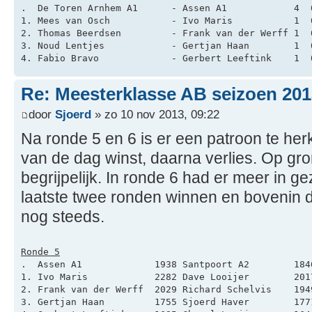
.  De Toren Arnhem A1      - Assen A1            4  
1. Mees van Osch           - Ivo Maris           1  
2. Thomas Beerdsen         - Frank van der Werff 1  
3. Noud Lentjes            - Gertjan Haan        1  
4. Fabio Bravo             - Gerbert Leeftink    1  
Re: Meesterklasse AB seizoen 201
door
Sjoerd
» zo 10 nov 2013, 09:22
Na ronde 5 en 6 is er een patroon te he
van de dag winst, daarna verlies. Op gron
begrijpelijk. In ronde 6 had er meer in ge
laatste twee ronden winnen en bovenin 
nog steeds.
Ronde 5
.  Assen A1             1938 Santpoort A2        184
1. Ivo Maris            2282 Dave Looijer        201
2. Frank van der Werff  2029 Richard Schelvis    194
3. Gertjan Haan         1755 Sjoerd Haver        177