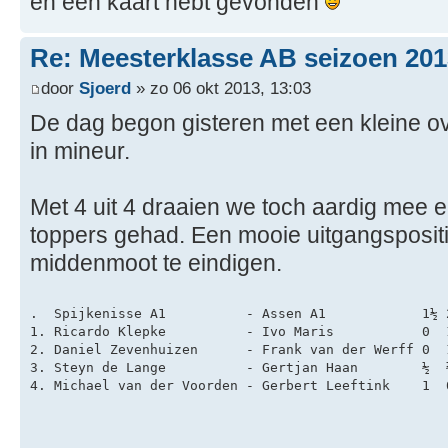
en een kaart hebt gevonden
Re: Meesterklasse AB seizoen 201
door
Sjoerd
» zo 06 okt 2013, 13:03
De dag begon gisteren met een kleine o
in mineur.
Met 4 uit 4 draaien we toch aardig mee 
toppers gehad. Een mooie uitgangsposit
middenmoot te eindigen.
.  Spijkenisse A1          - Assen A1            1½ 
1. Ricardo Klepke          - Ivo Maris           0  
2. Daniel Zevenhuizen      - Frank van der Werff 0  
3. Steyn de Lange          - Gertjan Haan        ½  
4. Michael van der Voorden - Gerbert Leeftink    1  