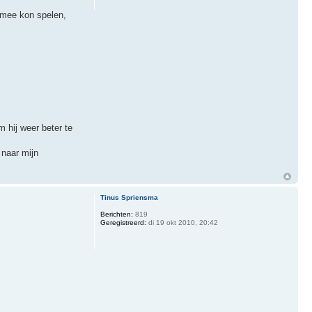
t mee kon spelen,
 hij weer beter te
 naar mijn
Tinus Spriensma
Berichten:
819
Geregistreerd:
di 19 okt 2010, 20:42