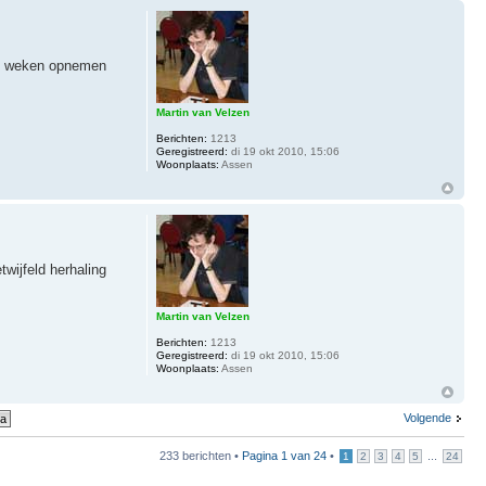
ijf weken opnemen
Martin van Velzen
Berichten:
1213
Geregistreerd:
di 19 okt 2010, 15:06
Woonplaats:
Assen
wijfeld herhaling
Martin van Velzen
Berichten:
1213
Geregistreerd:
di 19 okt 2010, 15:06
Woonplaats:
Assen
Volgende
233 berichten •
Pagina
1
van
24
•
...
1
2
3
4
5
24