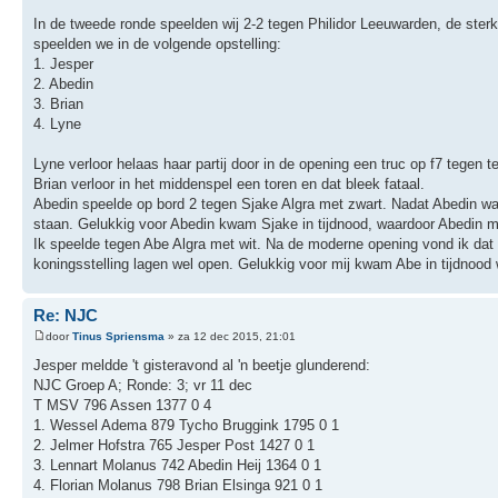
In de tweede ronde speelden wij 2-2 tegen Philidor Leeuwarden, de ster
speelden we in de volgende opstelling:
1. Jesper
2. Abedin
3. Brian
4. Lyne
Lyne verloor helaas haar partij door in de opening een truc op f7 tegen te
Brian verloor in het middenspel een toren en dat bleek fataal.
Abedin speelde op bord 2 tegen Sjake Algra met zwart. Nadat Abedin wat 
staan. Gelukkig voor Abedin kwam Sjake in tijdnood, waardoor Abedin ma
Ik speelde tegen Abe Algra met wit. Na de moderne opening vond ik dat ik
koningsstelling lagen wel open. Gelukkig voor mij kwam Abe in tijdnood 
Re: NJC
door
Tinus Spriensma
» za 12 dec 2015, 21:01
Jesper meldde 't gisteravond al 'n beetje glunderend:
NJC Groep A; Ronde: 3; vr 11 dec
T MSV 796 Assen 1377 0 4
1. Wessel Adema 879 Tycho Bruggink 1795 0 1
2. Jelmer Hofstra 765 Jesper Post 1427 0 1
3. Lennart Molanus 742 Abedin Heij 1364 0 1
4. Florian Molanus 798 Brian Elsinga 921 0 1