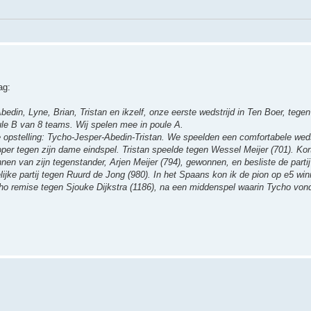
ag:
din, Lyne, Brian, Tristan en ikzelf, onze eerste wedstrijd in Ten Boer, tegen
ule B van 8 teams. Wij spelen mee in poule A.
opstelling: Tycho-Jesper-Abedin-Tristan. We speelden een comfortabele weds
loper tegen zijn dame eindspel. Tristan speelde tegen Wessel Meijer (701). Ko
nen van zijn tegenstander, Arjen Meijer (794), gewonnen, en besliste de parti
ijke partij tegen Ruurd de Jong (980). In het Spaans kon ik de pion op e5 win
ho remise tegen Sjouke Dijkstra (1186), na een middenspel waarin Tycho vond 