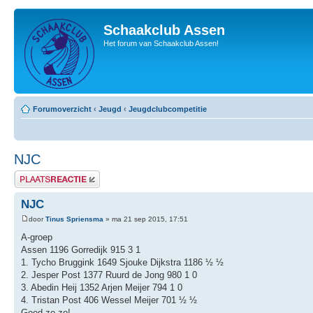
Schaakclub Assen
Het forum van Schaakclub Assen!
Forumoverzicht
‹
Jeugd
‹
Jeugdclubcompetitie
NJC
Plaats een reactie
NJC
door
Tinus Spriensma
» ma 21 sep 2015, 17:51
A-groep
Assen 1196 Gorredijk 915 3 1
1. Tycho Bruggink 1649 Sjouke Dijkstra 1186 ½ ½
2. Jesper Post 1377 Ruurd de Jong 980 1 0
3. Abedin Heij 1352 Arjen Meijer 794 1 0
4. Tristan Post 406 Wessel Meijer 701 ½ ½
Goed zo zo!