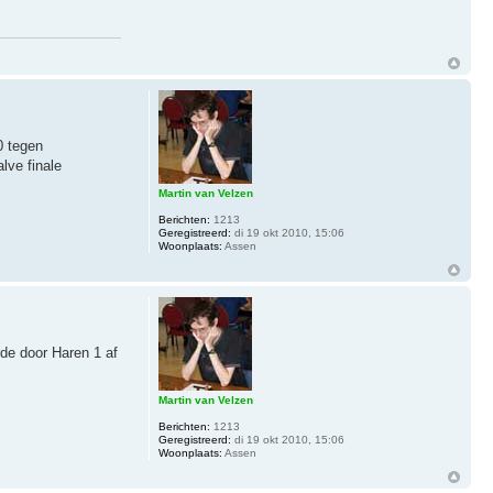
0 tegen
lve finale
Martin van Velzen
Berichten:
1213
Geregistreerd:
di 19 okt 2010, 15:06
Woonplaats:
Assen
de door Haren 1 af
Martin van Velzen
Berichten:
1213
Geregistreerd:
di 19 okt 2010, 15:06
Woonplaats:
Assen