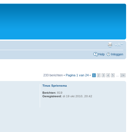
Help
Inloggen
233 berichten •
Pagina
1
van
24
•
...
1
2
3
4
5
24
Tinus Spriensma
Berichten:
819
Geregistreerd:
di 19 okt 2010, 20:42