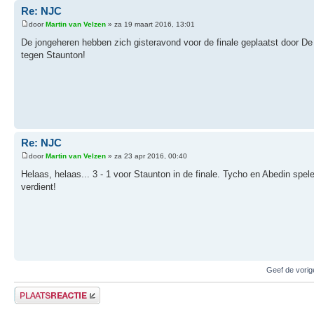
Re: NJC
door
Martin van Velzen
» za 19 maart 2016, 13:01
De jongeheren hebben zich gisteravond voor de finale geplaatst door D
tegen Staunton!
Re: NJC
door
Martin van Velzen
» za 23 apr 2016, 00:40
Helaas, helaas... 3 - 1 voor Staunton in de finale. Tycho en Abedin spe
verdient!
Geef de vorig
Plaats een reactie