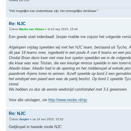
"Het mogelijke kan ondenkbaar zijn; het onmogelijke denkbaar."
Re: NJC
door
Martin van Velzen
» di 22 sep 2015, 15:44
Een goede start inderdaad! Jesper mailde me zojuist het volgende versl
Afgelopen vrijdag speelden wij met het NJC team, bestaand uit Tycho, Abe
dit jaar 14 teams mee, ingedeeld in een poule A van 6 teams en een po
Omdat Brian deze keer niet mee kon spelen speelden we in de volgende 
die klaar was was Tristan, die een keurige remise speelde in een toren-
Abedin klaar. Abedin had in de opening en het middenspel al enkele pion
paardvork Arjens toren te winnen. Ikzelf speelde op bord 2 een gemakkel
het eindspel een paard won was de partij beslist. Op bord 1 speelde Tyc
stond.
We hebben zo dus de eerste wedstrijd comfortabel met 3-1 gewonnen.
Voor alle uitslagen, zie
http://www.nosbo.nl/njc
Re: NJC
door
Jesper
» za 14 nov 2015, 15:52
Gelijkspel in tweede ronde NJC