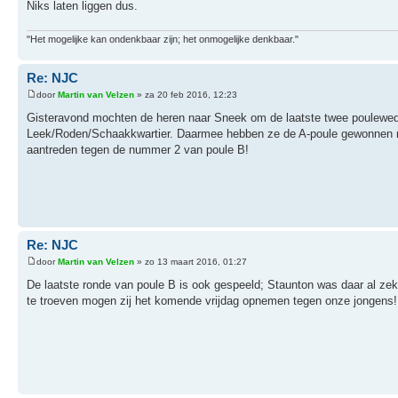
Niks laten liggen dus.
"Het mogelijke kan ondenkbaar zijn; het onmogelijke denkbaar."
Re: NJC
door
Martin van Velzen
» za 20 feb 2016, 12:23
Gisteravond mochten de heren naar Sneek om de laatste twee poulewedstr
Leek/Roden/Schaakkwartier. Daarmee hebben ze de A-poule gewonnen met
aantreden tegen de nummer 2 van poule B!
Re: NJC
door
Martin van Velzen
» zo 13 maart 2016, 01:27
De laatste ronde van poule B is ook gespeeld; Staunton was daar al ze
te troeven mogen zij het komende vrijdag opnemen tegen onze jongens!