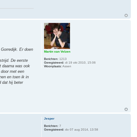
 Gorredijk. Er doen
Martin van Velzen
Berichten:
1213
trijd. De eerste
Geregistreerd:
di 19 okt 2010, 15:06
rt daarna was ook
Woonplaats:
Assen
j door met een
nen en toen ik in
dat hij beter
Jesper
Berichten:
7
Geregistreerd:
do 07 aug 2014, 13:58