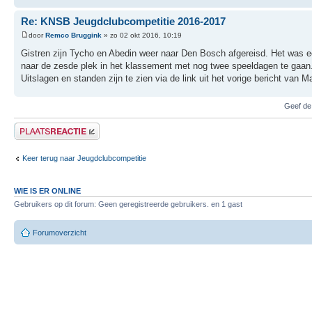
Re: KNSB Jeugdclubcompetitie 2016-2017
door
Remco Bruggink
» zo 02 okt 2016, 10:19
Gistren zijn Tycho en Abedin weer naar Den Bosch afgereisd. Het was 
naar de zesde plek in het klassement met nog twee speeldagen te gaan
Uitslagen en standen zijn te zien via de link uit het vorige bericht van Ma
Geef de
Plaats een reactie
Keer terug naar Jeugdclubcompetitie
WIE IS ER ONLINE
Gebruikers op dit forum: Geen geregistreerde gebruikers. en 1 gast
Forumoverzicht