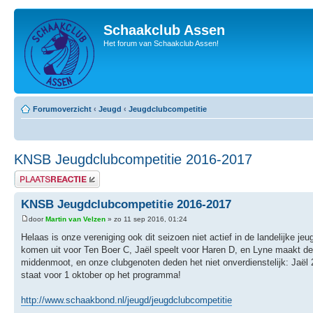
Schaakclub Assen
Het forum van Schaakclub Assen!
Forumoverzicht
‹
Jeugd
‹
Jeugdclubcompetitie
KNSB Jeugdclubcompetitie 2016-2017
Plaats een reactie
KNSB Jeugdclubcompetitie 2016-2017
door
Martin van Velzen
» zo 11 sep 2016, 01:24
Helaas is onze vereniging ook dit seizoen niet actief in de landelijke
komen uit voor Ten Boer C, Jaël speelt voor Haren D, en Lyne maakt de
middenmoot, en onze clubgenoten deden het niet onverdienstelijk: Jaël 2
staat voor 1 oktober op het programma!
http://www.schaakbond.nl/jeugd/jeugdclubcompetitie