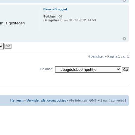
Remco Bruggink
Berichten:
66
Geregistreerd:
wo 31 okt 2012, 14:53
am is gestegen
4 berichten • Pagina
1
van
1
Ga naar:
Het team
•
Verwijder alle forumcookies
• Alle tijden zijn GMT + 1 uur [ Zomertijd ]