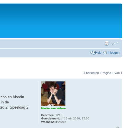
Help
Inloggen
4 berichten • Pagina
1
van
1
Tycho en Abedin
 in de
bord 2. Speeldag 2
Martin van Velzen
Berichten:
1213
Geregistreerd:
di 19 okt 2010, 15:06
Woonplaats:
Assen