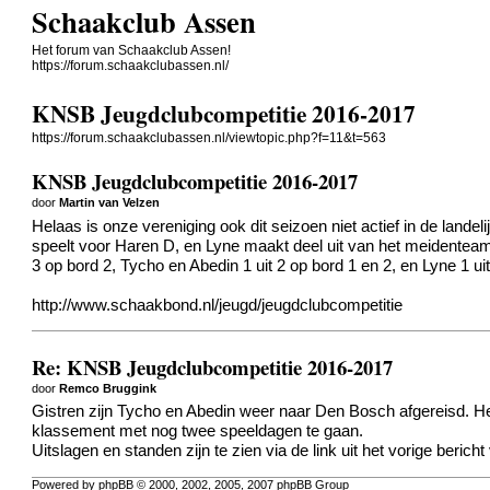
Schaakclub Assen
Het forum van Schaakclub Assen!
https://forum.schaakclubassen.nl/
KNSB Jeugdclubcompetitie 2016-2017
https://forum.schaakclubassen.nl/viewtopic.php?f=11&t=563
KNSB Jeugdclubcompetitie 2016-2017
door
Martin van Velzen
Helaas is onze vereniging ook dit seizoen niet actief in de lan
speelt voor Haren D, en Lyne maakt deel uit van het meidenteam 
3 op bord 2, Tycho en Abedin 1 uit 2 op bord 1 en 2, en Lyne 1 u
http://www.schaakbond.nl/jeugd/jeugdclubcompetitie
Re: KNSB Jeugdclubcompetitie 2016-2017
door
Remco Bruggink
Gistren zijn Tycho en Abedin weer naar Den Bosch afgereisd. H
klassement met nog twee speeldagen te gaan.
Uitslagen en standen zijn te zien via de link uit het vorige bericht
Powered by phpBB © 2000, 2002, 2005, 2007 phpBB Group