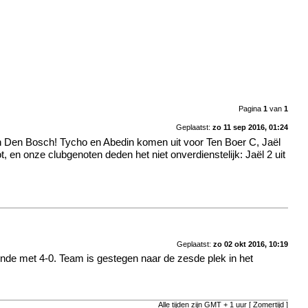
Pagina
1
van
1
Geplaatst:
zo 11 sep 2016, 01:24
 in Den Bosch! Tycho en Abedin komen uit voor Ten Boer C, Jaël
en onze clubgenoten deden het niet onverdienstelijk: Jaël 2 uit
Geplaatst:
zo 02 okt 2016, 10:19
de met 4-0. Team is gestegen naar de zesde plek in het
Alle tijden zijn GMT + 1 uur [ Zomertijd ]