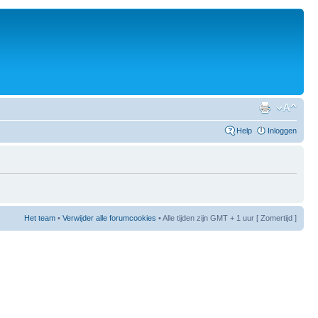
Help
Inloggen
Het team
•
Verwijder alle forumcookies
• Alle tijden zijn GMT + 1 uur [ Zomertijd ]