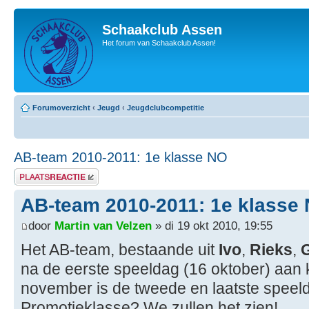
Schaakclub Assen
Het forum van Schaakclub Assen!
Forumoverzicht
‹
Jeugd
‹
Jeugdclubcompetitie
AB-team 2010-2011: 1e klasse NO
Plaats een reactie
AB-team 2010-2011: 1e klasse
door
Martin van Velzen
» di 19 okt 2010, 19:55
Het AB-team, bestaande uit
Ivo
,
Rieks
,
G
na de eerste speeldag (16 oktober) aan
november is de tweede en laatste speel
Promotieklasse? We zullen het zien!