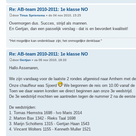
Re: AB-team 2010-2011: 1e klasse NO
door
Tinus Spriensma
» do 04 nov 2010, 15:25
Overmorgen dus. Succes, strijd als mannen.
En Gertjan, dan een passelijk verslag - dat is en bevordert kwaliteit!
"Het mogelijke kan ondenkbaar zijn; het onmogelijke denkbaar."
Re: AB-team 2010-2011: 1e klasse NO
door
Gertjan
» za 06 nov 2010, 18:33
Hallo Assenaren,
We zijn vandaag voor de laatste 2 rondes afgereisd naar Arnhem met de
Onze chauffeur was Sjoerd
We begonnen de reis om 10.00 vanaf de s
Toen we daar waren konden we direct beginnen aan onze 3e wedstrijd.
De 3e wedstrijd mochten we aantreden tegen de nummer 2 na de eerste 
De wedstrijden:
1. Tomas Hiemstra 1698 - Ivo Maris 2014
2. Marton Bax 1342 - Rieks Taal 1698
3. Marijn Scholtens 1315 - Gertjan Haan 1543
4. Vincent Wolters 1155 - Kenneth Muller 1521