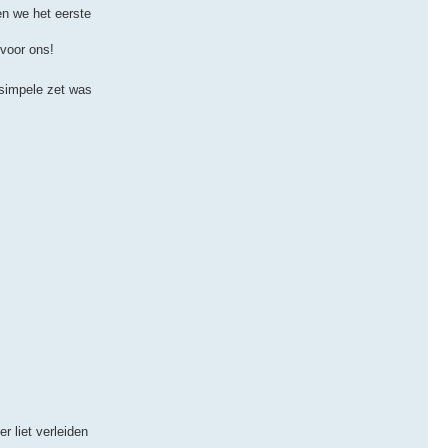
en we het eerste
 voor ons!
 simpele zet was
r liet verleiden