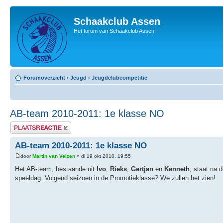
Schaakclub Assen
Het forum van Schaakclub Assen!
Forumoverzicht
‹
Jeugd
‹
Jeugdclubcompetitie
AB-team 2010-2011: 1e klasse NO
Plaats een reactie
AB-team 2010-2011: 1e klasse NO
door
Martin van Velzen
» di 19 okt 2010, 19:55
Het AB-team, bestaande uit
Ivo
,
Rieks
,
Gertjan
en
Kenneth
, staat na 
speeldag. Volgend seizoen in de Promotieklasse? We zullen het zien!