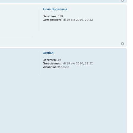
Tinus Spriensma
Berichten:
819
Geregistreerd:
di 19 okt 2010, 20:42
Gertjan
Berichten:
45
Geregistreerd:
di 19 okt 2010, 21:22
Woonplaats:
Assen