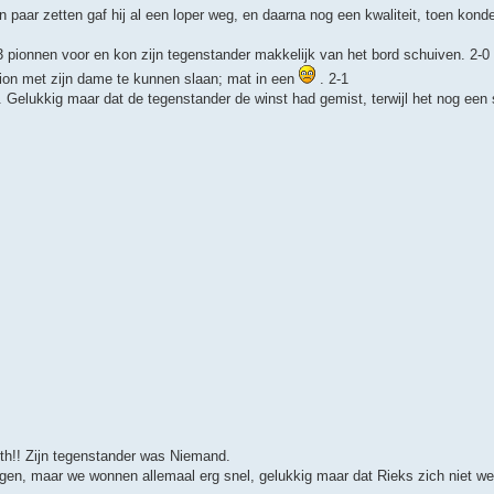
en paar zetten gaf hij al een loper weg, en daarna nog een kwaliteit, toen kond
3 pionnen voor en kon zijn tegenstander makkelijk van het bord schuiven. 2-0
 pion met zijn dame te kunnen slaan; mat in een
. 2-1
r. Gelukkig maar dat de tegenstander de winst had gemist, terwijl het nog een
th!! Zijn tegenstander was Niemand.
lgen, maar we wonnen allemaal erg snel, gelukkig maar dat Rieks zich niet wee