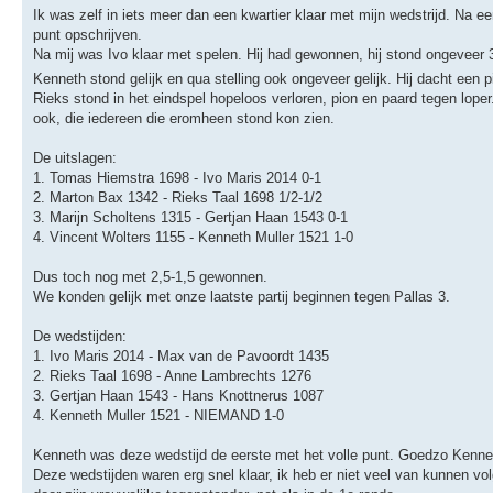
Ik was zelf in iets meer dan een kwartier klaar met mijn wedstrijd. Na e
punt opschrijven.
Na mij was Ivo klaar met spelen. Hij had gewonnen, hij stond ongeveer 
Kenneth stond gelijk en qua stelling ook ongeveer gelijk. Hij dacht een
Rieks stond in het eindspel hopeloos verloren, pion en paard tegen lope
ook, die iedereen die eromheen stond kon zien.
De uitslagen:
1. Tomas Hiemstra 1698 - Ivo Maris 2014 0-1
2. Marton Bax 1342 - Rieks Taal 1698 1/2-1/2
3. Marijn Scholtens 1315 - Gertjan Haan 1543 0-1
4. Vincent Wolters 1155 - Kenneth Muller 1521 1-0
Dus toch nog met 2,5-1,5 gewonnen.
We konden gelijk met onze laatste partij beginnen tegen Pallas 3.
De wedstijden:
1. Ivo Maris 2014 - Max van de Pavoordt 1435
2. Rieks Taal 1698 - Anne Lambrechts 1276
3. Gertjan Haan 1543 - Hans Knottnerus 1087
4. Kenneth Muller 1521 - NIEMAND 1-0
Kenneth was deze wedstijd de eerste met het volle punt. Goedzo Kenne
Deze wedstijden waren erg snel klaar, ik heb er niet veel van kunnen vo