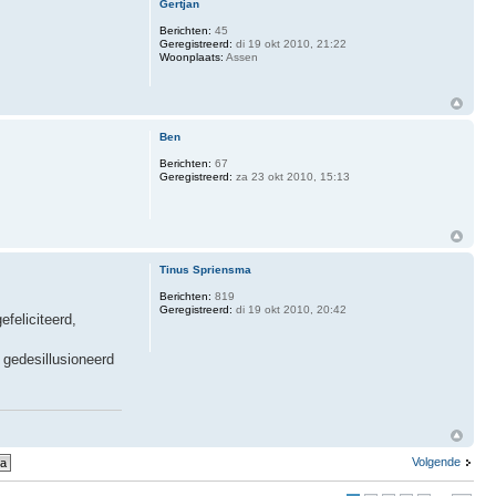
Gertjan
Berichten:
45
Geregistreerd:
di 19 okt 2010, 21:22
Woonplaats:
Assen
Ben
Berichten:
67
Geregistreerd:
za 23 okt 2010, 15:13
Tinus Spriensma
Berichten:
819
Geregistreerd:
di 19 okt 2010, 20:42
feliciteerd,
 gedesillusioneerd
Volgende