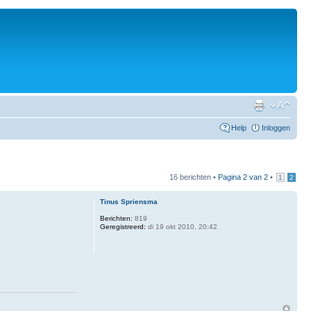
Help
Inloggen
16 berichten •
Pagina
2
van
2
•
1
2
Tinus Spriensma
Berichten:
819
Geregistreerd:
di 19 okt 2010, 20:42