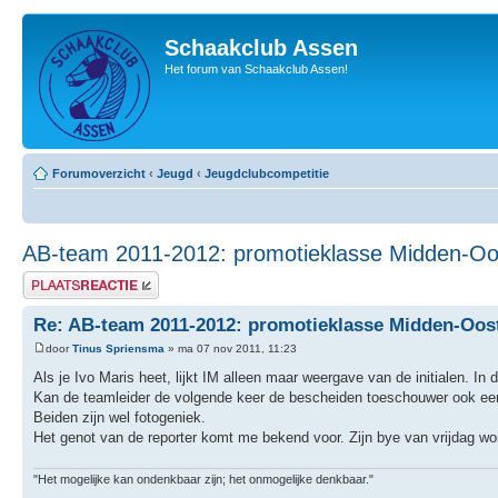
Schaakclub Assen
Het forum van Schaakclub Assen!
Forumoverzicht
‹
Jeugd
‹
Jeugdclubcompetitie
AB-team 2011-2012: promotieklasse Midden-Oo
Plaats een reactie
Re: AB-team 2011-2012: promotieklasse Midden-Oos
door
Tinus Spriensma
» ma 07 nov 2011, 11:23
Als je Ivo Maris heet, lijkt IM alleen maar weergave van de initialen. I
Kan de teamleider de volgende keer de bescheiden toeschouwer ook eens
Beiden zijn wel fotogeniek.
Het genot van de reporter komt me bekend voor. Zijn bye van vrijdag word
"Het mogelijke kan ondenkbaar zijn; het onmogelijke denkbaar."