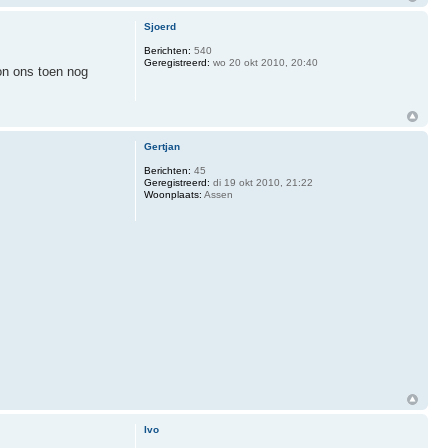
Sjoerd
Berichten:
540
Geregistreerd:
wo 20 okt 2010, 20:40
on ons toen nog
Gertjan
Berichten:
45
Geregistreerd:
di 19 okt 2010, 21:22
Woonplaats:
Assen
Ivo