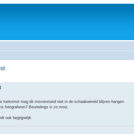
st
t
n de toekomst mag dit misverstand niet in de schaakwereld blijven hangen.
 fotograferen? Beurtelings is zo mooi.
t ook begrijpelijk.