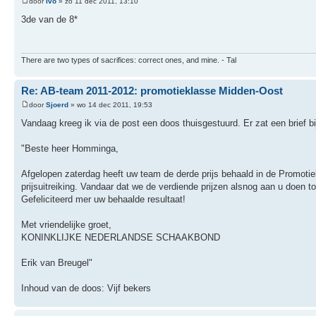
door
Ivo
» zo 11 dec 2011, 13:10
3de van de 8*
There are two types of sacrifices: correct ones, and mine. - Tal
Re: AB-team 2011-2012: promotieklasse Midden-Oost
door
Sjoerd
» wo 14 dec 2011, 19:53
Vandaag kreeg ik via de post een doos thuisgestuurd. Er zat een brief b
"Beste heer Homminga,
Afgelopen zaterdag heeft uw team de derde prijs behaald in de Promoti
prijsuitreiking. Vandaar dat we de verdiende prijzen alsnog aan u doen 
Gefeliciteerd mer uw behaalde resultaat!
Met vriendelijke groet,
KONINKLIJKE NEDERLANDSE SCHAAKBOND
Erik van Breugel"
Inhoud van de doos: Vijf bekers