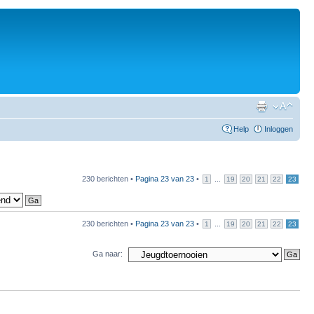
Help
Inloggen
230 berichten •
Pagina
23
van
23
•
...
1
19
20
21
22
23
230 berichten •
Pagina
23
van
23
•
...
1
19
20
21
22
23
Ga naar: