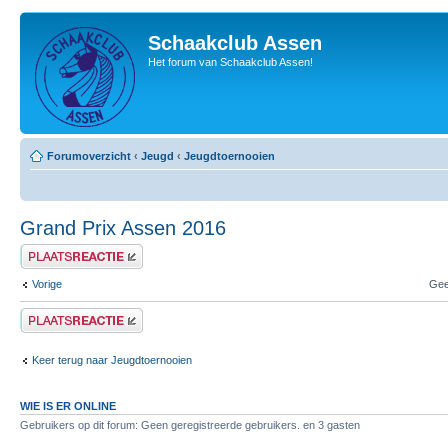
Schaakclub Assen
Het forum van Schaakclub Assen!
Forumoverzicht
‹
Jeugd
‹
Jeugdtoernooien
Grand Prix Assen 2016
Plaats een reactie
Vorige
Gee
Plaats een reactie
Keer terug naar Jeugdtoernooien
WIE IS ER ONLINE
Gebruikers op dit forum: Geen geregistreerde gebruikers. en 3 gasten