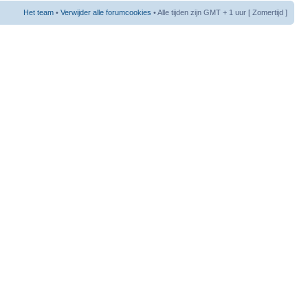
Het team
•
Verwijder alle forumcookies
• Alle tijden zijn GMT + 1 uur [ Zomertijd ]