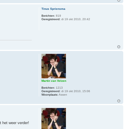
Tinus Spriensma
Berichten:
819
Geregistreerd:
di 19 okt 2010, 20:42
Martin van Velzen
Berichten:
1213
Geregistreerd:
di 19 okt 2010, 15:06
Woonplaats:
Assen
t het weer verder!