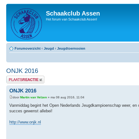
Schaakclub Assen
Het forum van Schaakclub Assen!
Forumoverzicht
‹
Jeugd
‹
Jeugdtoernooien
ONJK 2016
Plaats een reactie
ONJK 2016
door
Martin van Velzen
» ma 08 aug 2016, 11:04
Vanmiddag begint het Open Nederlands Jeugdkampioenschap weer, en ook 
succes gewenst allebei!
http://www.onjk.nl