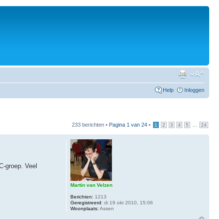
Help
Inloggen
233 berichten •
Pagina
1
van
24
•
...
1
2
3
4
5
24
C-groep. Veel
Martin van Velzen
Berichten:
1213
Geregistreerd:
di 19 okt 2010, 15:06
Woonplaats:
Assen