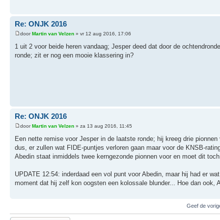
Re: ONJK 2016
door
Martin van Velzen
» vr 12 aug 2016, 17:06
1 uit 2 voor beide heren vandaag; Jesper deed dat door de ochtendrond
ronde; zit er nog een mooie klassering in?
Re: ONJK 2016
door
Martin van Velzen
» za 13 aug 2016, 11:45
Een nette remise voor Jesper in de laatste ronde; hij kreeg drie pionnen 
dus, er zullen wat FIDE-puntjes verloren gaan maar voor de KNSB-rating
Abedin staat inmiddels twee kerngezonde pionnen voor en moet dit toch 
UPDATE 12:54: inderdaad een vol punt voor Abedin, maar hij had er wat g
moment dat hij zelf kon oogsten een kolossale blunder... Hoe dan ook, A
Geef de vorig