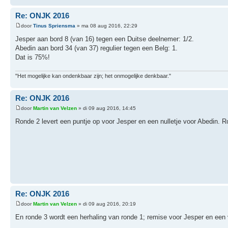
Re: ONJK 2016
door
Tinus Spriensma
» ma 08 aug 2016, 22:29
Jesper aan bord 8 (van 16) tegen een Duitse deelnemer: 1/2.
Abedin aan bord 34 (van 37) regulier tegen een Belg: 1.
Dat is 75%!
"Het mogelijke kan ondenkbaar zijn; het onmogelijke denkbaar."
Re: ONJK 2016
door
Martin van Velzen
» di 09 aug 2016, 14:45
Ronde 2 levert een puntje op voor Jesper en een nulletje voor Abedin. R
Re: ONJK 2016
door
Martin van Velzen
» di 09 aug 2016, 20:19
En ronde 3 wordt een herhaling van ronde 1; remise voor Jesper en een v