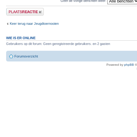
Geef de vorige berichten weer:
Plaats een reactie
Keer terug naar Jeugdtoernooien
WIE IS ER ONLINE
Gebruikers op dit forum: Geen geregistreerde gebruikers. en 2 gasten
Forumoverzicht
Powered by
phpBB
©