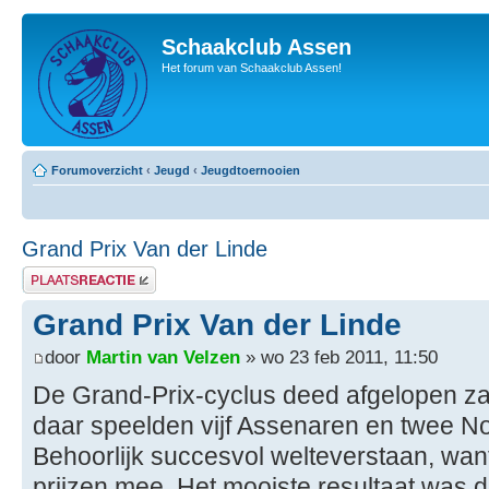
Schaakclub Assen
Het forum van Schaakclub Assen!
Forumoverzicht
‹
Jeugd
‹
Jeugdtoernooien
Grand Prix Van der Linde
Plaats een reactie
Grand Prix Van der Linde
door
Martin van Velzen
» wo 23 feb 2011, 11:50
De Grand-Prix-cyclus deed afgelopen z
daar speelden vijf Assenaren en twee N
Behoorlijk succesvol welteverstaan, want
prijzen mee. Het mooiste resultaat was 