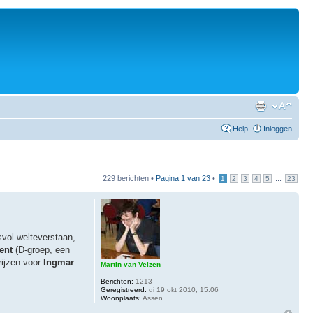
Help
Inloggen
229 berichten •
Pagina
1
van
23
•
...
1
2
3
4
5
23
vol welteverstaan,
ent
(D-groep, een
rijzen voor
Ingmar
Martin van Velzen
Berichten:
1213
Geregistreerd:
di 19 okt 2010, 15:06
Woonplaats:
Assen