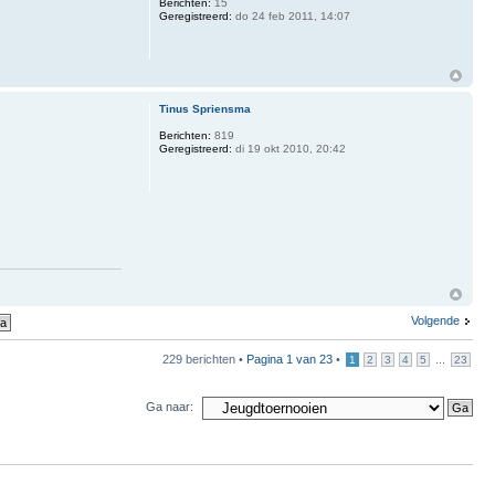
Berichten:
15
Geregistreerd:
do 24 feb 2011, 14:07
Tinus Spriensma
Berichten:
819
Geregistreerd:
di 19 okt 2010, 20:42
Volgende
229 berichten •
Pagina
1
van
23
•
...
1
2
3
4
5
23
Ga naar: