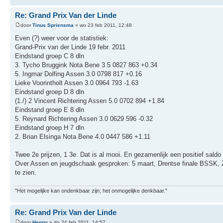
Re: Grand Prix Van der Linde
door
Tinus Spriensma
» wo 23 feb 2011, 12:48
Even (?) weer voor de statistiek:
Grand-Prix van der Linde 19 febr. 2011
Eindstand groep C 8 dln
3. Tycho Bruggink Nota Bene 3.5 0827 863 +0.34
5. Ingmar Dolfing Assen 3.0 0798 817 +0.16
Lieke Voorintholt Assen 3.0 0964 793 -1.63
Eindstand groep D 8 dln
(1./) 2 Vincent Richtering Assen 5.0 0702 894 +1.84
Eindstand groep E 8 dln
5. Reynard Richtering Assen 3.0 0629 596 -0.32
Eindstand groep H 7 dln
2. Brian Elsinga Nota Bene 4.0 0447 586 +1.11
Twee 2e prijzen, 1 3e. Dat is al mooi. En gezamenlijk een positief saldo 
Over Assen en jeugdschaak gesproken: 5 maart, Drentse finale BSSK, Z
te zien.
"Het mogelijke kan ondenkbaar zijn; het onmogelijke denkbaar."
Re: Grand Prix Van der Linde
door
Henny
» do 24 feb 2011, 14:57