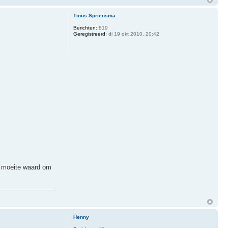
Tinus Spriensma
Berichten:
819
Geregistreerd:
di 19 okt 2010, 20:42
e moeite waard om
Henny