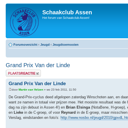
Schaakclub Assen
Het forum van Schaakclub Assen!
Forumoverzicht
‹
Jeugd
‹
Jeugdtoernooien
Grand Prix Van der Linde
Plaats een reactie
Grand Prix Van der Linde
door
Martin van Velzen
» wo 23 feb 2011, 11:50
De Grand-Prix-cyclus deed afgelopen zaterdag Winschoten aan, en daar 
want ze namen in totaal vier prijzen mee. Het mooiste resultaat was de 
dag na zijn debuut in Assen 4!) en
Brian Elsinga
(NotaBene, H-groep),
en
Lieke
in de C-groep, of voor
Reynard
in de E-groep, maar misschien 
Verslag, eindstanden en foto's:
http://www.nosbo.nl/jeugd/2010/gpvdL.ht