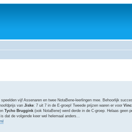
speelden vijf Assenaren en twee NotaBene-leerlingen mee. Behoorlijk succes
hoofdprijs van
Jiske
: 7 uit 7 in de E-groep! Tweede prijzen waren er voor
Vinc
 en
Tycho Bruggink
(ook NotaBene) werd derde in de C-groep. Helaas geen p
is dat de volgende keer wel helemaal anders...
ml