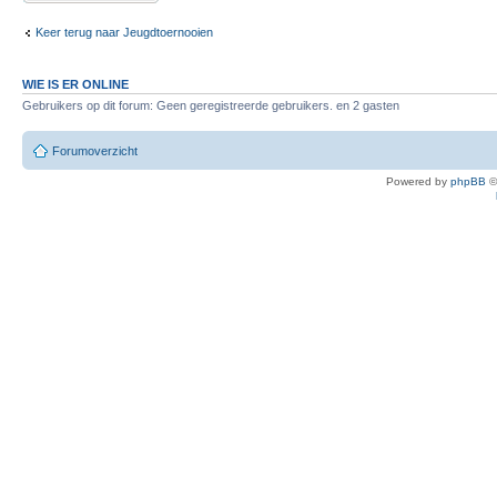
Keer terug naar Jeugdtoernooien
WIE IS ER ONLINE
Gebruikers op dit forum: Geen geregistreerde gebruikers. en 2 gasten
Forumoverzicht
Powered by
phpBB
©