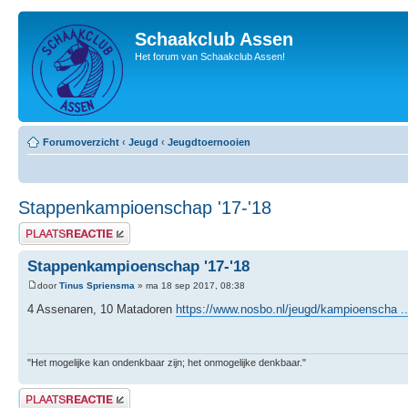
Schaakclub Assen
Het forum van Schaakclub Assen!
Forumoverzicht
‹
Jeugd
‹
Jeugdtoernooien
Stappenkampioenschap '17-'18
Plaats een reactie
Stappenkampioenschap '17-'18
door
Tinus Spriensma
» ma 18 sep 2017, 08:38
4 Assenaren, 10 Matadoren
https://www.nosbo.nl/jeugd/kampioenscha .
"Het mogelijke kan ondenkbaar zijn; het onmogelijke denkbaar."
Plaats een reactie