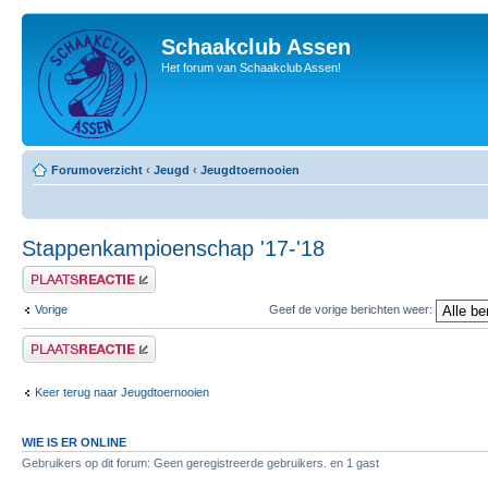
Schaakclub Assen
Het forum van Schaakclub Assen!
Forumoverzicht
‹
Jeugd
‹
Jeugdtoernooien
Stappenkampioenschap '17-'18
Plaats een reactie
Vorige
Geef de vorige berichten weer:
Plaats een reactie
Keer terug naar Jeugdtoernooien
WIE IS ER ONLINE
Gebruikers op dit forum: Geen geregistreerde gebruikers. en 1 gast