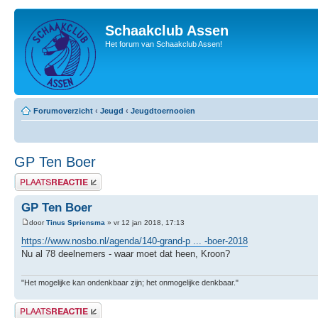
Schaakclub Assen
Het forum van Schaakclub Assen!
Forumoverzicht
‹
Jeugd
‹
Jeugdtoernooien
GP Ten Boer
Plaats een reactie
GP Ten Boer
door
Tinus Spriensma
» vr 12 jan 2018, 17:13
https://www.nosbo.nl/agenda/140-grand-p ... -boer-2018
Nu al 78 deelnemers - waar moet dat heen, Kroon?
"Het mogelijke kan ondenkbaar zijn; het onmogelijke denkbaar."
Plaats een reactie