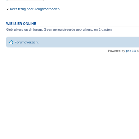
Keer terug naar Jeugdtoernooien
WIE IS ER ONLINE
Gebruikers op dit forum: Geen geregistreerde gebruikers. en 2 gasten
Forumoverzicht
Powered by
phpBB
©