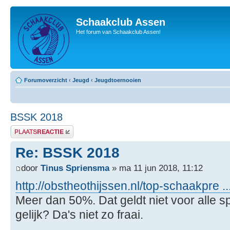
Schaakclub Assen
Het forum van Schaakclub Assen!
Forumoverzicht
‹
Jeugd
‹
Jeugdtoernooien
BSSK 2018
Plaats een reactie
Re: BSSK 2018
door
Tinus Spriensma
» ma 11 jun 2018, 11:12
http://obstheothijssen.nl/top-schaakpre .
Meer dan 50%. Dat geldt niet voor alle spe
gelijk? Da's niet zo fraai.