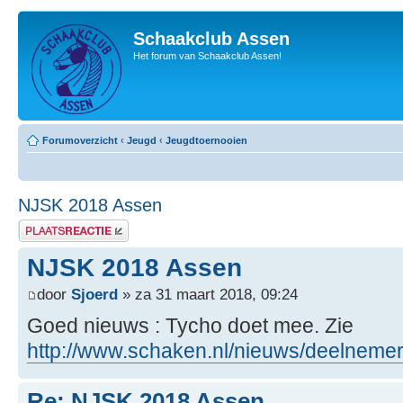
Schaakclub Assen
Het forum van Schaakclub Assen!
Forumoverzicht
‹
Jeugd
‹
Jeugdtoernooien
NJSK 2018 Assen
Plaats een reactie
NJSK 2018 Assen
door
Sjoerd
» za 31 maart 2018, 09:24
Goed nieuws : Tycho doet mee. Zie
http://www.schaken.nl/nieuws/deelnemers
Re: NJSK 2018 Assen