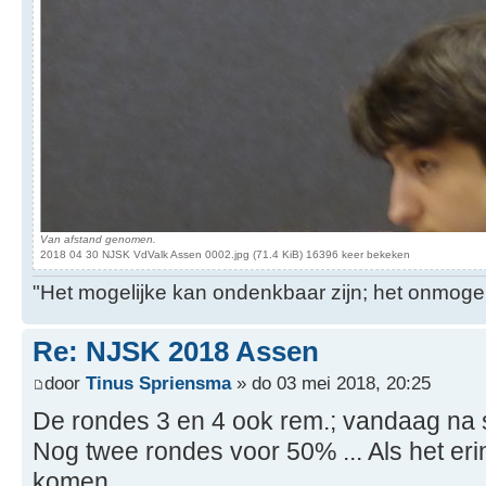
Van afstand genomen.
2018 04 30 NJSK VdValk Assen 0002.jpg (71.4 KiB) 16396 keer bekeken
"Het mogelijke kan ondenkbaar zijn; het onmogel
Re: NJSK 2018 Assen
door
Tinus Spriensma
» do 03 mei 2018, 20:25
De rondes 3 en 4 ook rem.; vandaag na st
Nog twee rondes voor 50% ... Als het erin 
komen.