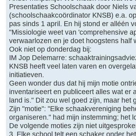
Presentaties Schoolschaak door Niels v
(schoolschaakcoördinator KNSB) e.a. op
pas sinds 1 april. En hij stond er alléén v
"Missiologie weet van 'comprehensive ap
verwaarlozen en je doet hoogstens half 
Ook niet op donderdag bij:
IM Jop Delemarre: schaaktrainingsadvie
KNSB heeft veel laten varen en overgela
initiatieven.
Geen wonder dus dat hij mijn motie ont
inventariseert en publiceert alles wat er 
land is." Dit zou wel goed zijn, maar het 
Zijn "motie": "Elke schaakvereniging beho
organiseren." had mijn instemming; het l
De volgende moties zijn niet uitgesproke
3. Elke school telt een schaker onder he