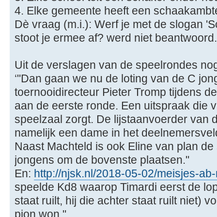
4. Elke gemeente heeft een schaakambt
Dè vraag (m.i.): Werf je met de slogan 'S
stoot je ermee af? werd niet beantwoord.
Uit de verslagen van de speelrondes nog
‘"Dan gaan we nu de loting van de C jon
toernooidirecteur Pieter Tromp tijdens d
aan de eerste ronde. Een uitspraak die 
speelzaal zorgt. De lijstaanvoerder van 
namelijk een dame in het deelnemersvel
Naast Machteld is ook Eline van plan de 
jongens om de bovenste plaatsen."
En:
http://njsk.nl/2018-05-02/meisjes-ab-r
speelde Kd8 waarop Timardi eerst de lope
staat ruilt, hij die achter staat ruilt niet
pion won."