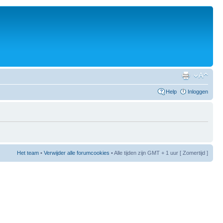
Help
Inloggen
Het team
•
Verwijder alle forumcookies
• Alle tijden zijn GMT + 1 uur [ Zomertijd ]