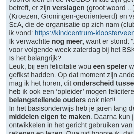
betreft, er zijn
verslagen
(groot woord ..
(Kroezen, Groningen-georiënteerd) en v
ScA, die de organisatie op zich nam (clu
ik vond:
https://kindcentrum-kloosterveen.
Ik verwachtte
nog meer,
want er stond: 
voor volgende week zaterdag bij het BSK
Is het belangrijk?
Leuk, bij een felicitatie wou
een speler
w
gefikst hadden. Op dat moment zijn ander
mag ik het horen, dit
onderscheid tussen
heb ik ook een ‘opleider’ mogen feliciter
belangstellende ouders
ook niet!!
In het basisonderwijs heb je jaren lang
middelen eigen te maken
. Daarna kun j
ontwikkelen in het gericht gebruiken van
rekenen en lezen. Qua tijd hoopte ik, da