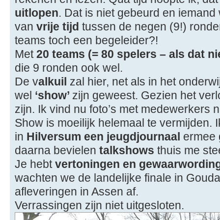
uitlopen
. Dat is niet gebeurd en ieman
van
vrije tijd
tussen de negen (9!) rond
teams toch een begeleider?!
Met
20 teams (= 80 spelers – als dat ni
die 9 ronden ook wel.
De v
alkuil
zal hier, net als in het onderw
wel
‘show’
zijn geweest. Gezien het ver
zijn. Ik vind nu foto’s met medewerkers n
Show is moeilijk helemaal te vermijden. I
in
Hilversum een jeugdjournaal
ermee 
daarna bevielen
talkshows
thuis me ste
Je hebt
vertoningen en gewaarwordin
wachten we de landelijke finale in Goud
afleveringen in Assen af.
Verrassingen zijn niet uitgesloten.