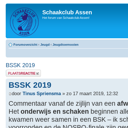
Schaakclub Assen
Het forum van Schaakclub Assen!
Forumoverzicht
‹
Jeugd
‹
Jeugdtoernooien
BSSK 2019
Plaats een reactie
BSSK 2019
door
Tinus Spriensma
» zo 17 maart 2019, 12:32
Commentaar vanaf de zijlijn van een
afw
Het
onderwijs en schaken
beginnen all
kwamen weer samen in een BSK – ik schrij
voorronden en de NOSBO-finale zijn gew