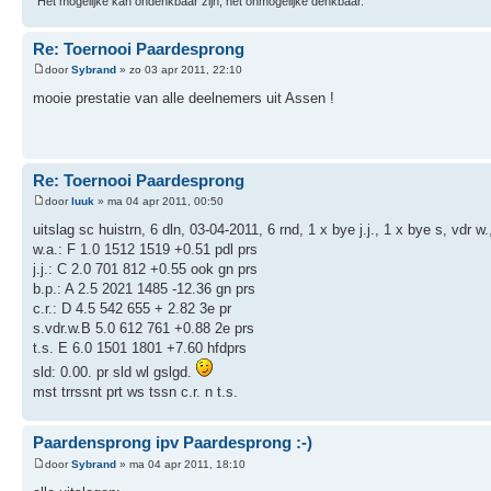
"Het mogelijke kan ondenkbaar zijn; het onmogelijke denkbaar."
Re: Toernooi Paardesprong
door
Sybrand
» zo 03 apr 2011, 22:10
mooie prestatie van alle deelnemers uit Assen !
Re: Toernooi Paardesprong
door
luuk
» ma 04 apr 2011, 00:50
uitslag sc huistrn, 6 dln, 03-04-2011, 6 rnd, 1 x bye j.j., 1 x bye s, vdr w
w.a.: F 1.0 1512 1519 +0.51 pdl prs
j.j.: C 2.0 701 812 +0.55 ook gn prs
b.p.: A 2.5 2021 1485 -12.36 gn prs
c.r.: D 4.5 542 655 + 2.82 3e pr
s.vdr.w.B 5.0 612 761 +0.88 2e prs
t.s. E 6.0 1501 1801 +7.60 hfdprs
sld: 0.00. pr sld wl gslgd.
mst trrssnt prt ws tssn c.r. n t.s.
Paardensprong ipv Paardesprong :-)
door
Sybrand
» ma 04 apr 2011, 18:10