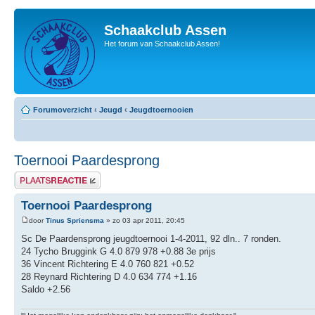
Schaakclub Assen
Het forum van Schaakclub Assen!
Forumoverzicht
‹
Jeugd
‹
Jeugdtoernooien
Toernooi Paardesprong
Plaats een reactie
Toernooi Paardesprong
door
Tinus Spriensma
» zo 03 apr 2011, 20:45
Sc De Paardensprong jeugdtoernooi 1-4-2011, 92 dln.. 7 ronden.
24 Tycho Bruggink G 4.0 879 978 +0.88 3e prijs
36 Vincent Richtering E 4.0 760 821 +0.52
28 Reynard Richtering D 4.0 634 774 +1.16
Saldo +2.56