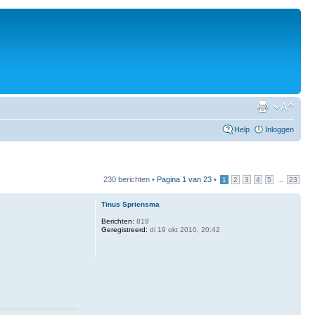
Help
Inloggen
230 berichten •
Pagina
1
van
23
•
...
1
2
3
4
5
23
Tinus Spriensma
Berichten:
819
Geregistreerd:
di 19 okt 2010, 20:42