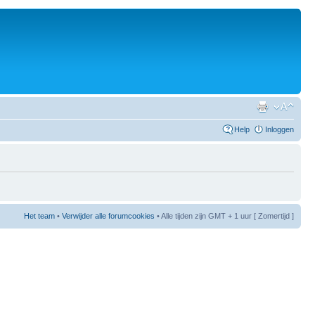
Help
Inloggen
Het team
•
Verwijder alle forumcookies
• Alle tijden zijn GMT + 1 uur [ Zomertijd ]