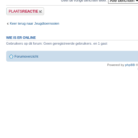
Geef de vorige berichten weer:
Plaats een reactie
Keer terug naar Jeugdtoernooien
WIE IS ER ONLINE
Gebruikers op dit forum: Geen geregistreerde gebruikers. en 1 gast
Forumoverzicht
Powered by
phpBB
©