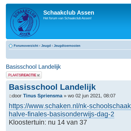
Schaakclub Assen
Het forum van Schaakclub Assen!
Forumoverzicht
‹
Jeugd
‹
Jeugdtoernooien
Basisschool Landelijk
Plaats een reactie
Basisschool Landelijk
door
Tinus Spriensma
» wo 02 jun 2021, 08:07
https://www.schaken.nl/nk-schoolschaa
halve-finales-basisonderwijs-dag-2
Kloostertuin: nu 14 van 37