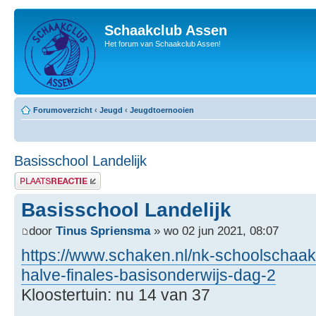
Schaakclub Assen
Het forum van Schaakclub Assen!
Forumoverzicht
‹
Jeugd
‹
Jeugdtoernooien
Basisschool Landelijk
Plaats een reactie
Basisschool Landelijk
door
Tinus Spriensma
» wo 02 jun 2021, 08:07
https://www.schaken.nl/nk-schoolschaa
halve-finales-basisonderwijs-dag-2
Kloostertuin: nu 14 van 37