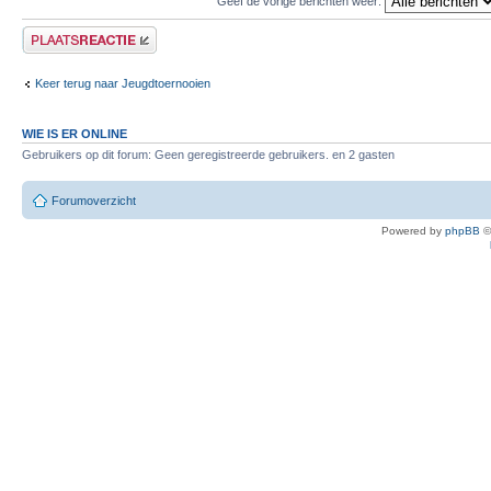
Geef de vorige berichten weer:
Plaats een reactie
Keer terug naar Jeugdtoernooien
WIE IS ER ONLINE
Gebruikers op dit forum: Geen geregistreerde gebruikers. en 2 gasten
Forumoverzicht
Powered by
phpBB
©