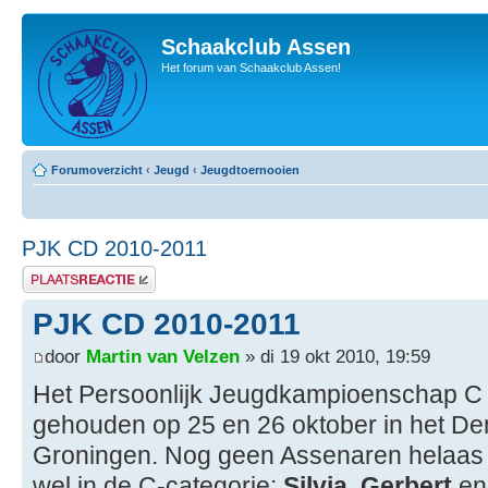
Schaakclub Assen
Het forum van Schaakclub Assen!
Forumoverzicht
‹
Jeugd
‹
Jeugdtoernooien
PJK CD 2010-2011
Plaats een reactie
PJK CD 2010-2011
door
Martin van Velzen
» di 19 okt 2010, 19:59
Het Persoonlijk Jeugdkampioenschap C e
gehouden op 25 en 26 oktober in het De
Groningen. Nog geen Assenaren helaas 
wel in de C-categorie:
Silvia
,
Gerbert
e