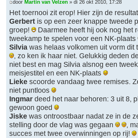
door
Martin van Velzen
» di 26 okt 2010, 17:28
Het toernooi zit erop! Hier zijn de resulta
Gerbert
is op een zeer knappe tweede pl
groep!
Daarmee heeft hij ook nog het 
tweekamp te spelen voor een NK-plaats
Silvia
was helaas volkomen uit vorm dit to
, zo ken ik haar niet. Gelukkig deden 
niet best en mag Silvia alsnog een twe
meisjestitel en een NK-plaats
Lieke
scoorde vandaag twee remises. Zo 
niet puntloos
Ingmar
deed het naar behoren: 3 uit 8, pl
gewoon goed
Jiske
was ontroostbaar nadat ze in de 
stelling door de vlag was gegaan
, m
succes met twee overwinningen op rij!