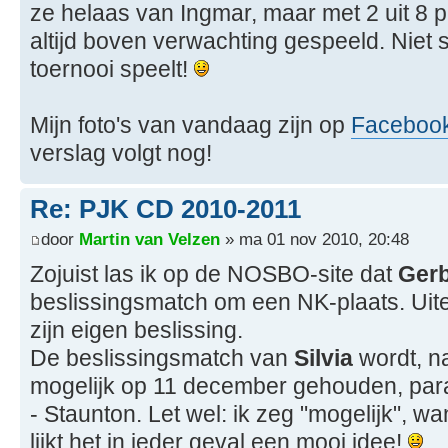
ze helaas van Ingmar, maar met 2 uit 8 
altijd boven verwachting gespeeld. Niet sl
toernooi speelt!
Mijn foto's van vandaag zijn op
Faceboo
verslag volgt nog!
Re: PJK CD 2010-2011
door
Martin van Velzen
» ma 01 nov 2010, 20:48
Zojuist las ik op de NOSBO-site dat
Gerb
beslissingsmatch om een NK-plaats. Uite
zijn eigen beslissing.
De beslissingsmatch van
Silvia
wordt, n
mogelijk op 11 december gehouden, para
- Staunton. Let wel: ik zeg "mogelijk", want
lijkt het in ieder geval een mooi idee!