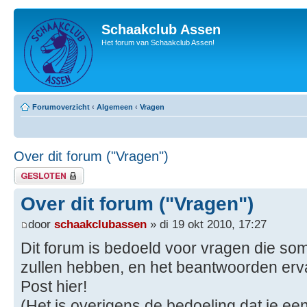
Schaakclub Assen
Het forum van Schaakclub Assen!
Forumoverzicht
‹
Algemeen
‹
Vragen
Over dit forum ("Vragen")
Gesloten onderwerp
Over dit forum ("Vragen")
door
schaakclubassen
» di 19 okt 2010, 17:27
Dit forum is bedoeld voor vragen die s
zullen hebben, en het beantwoorden erv
Post hier!
(Het is overigens de bedoeling dat je e