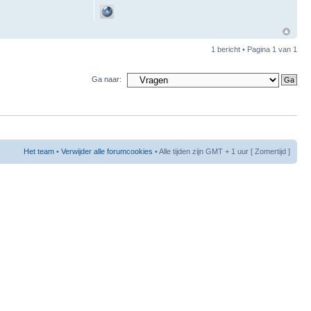
1 bericht • Pagina
1
van
1
Ga naar:
Het team
•
Verwijder alle forumcookies
• Alle tijden zijn GMT + 1 uur [ Zomertijd ]