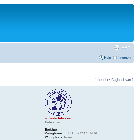
Help
Inloggen
1 bericht • Pagina
1
van
1
schaakclubassen
Beheerder
Berichten:
4
Geregistreerd:
di 19 okt 2010, 14:08
Woonplaats:
Assen