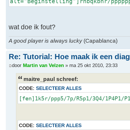
alt="Beginstelling"]rnbqkbnr/ppppp
wat doe ik fout?
A good player is always lucky
(Capablanca)
Re: Tutorial: Hoe maak ik een dia
door
Martin van Velzen
» ma 25 okt 2010, 23:33
maitre_paul schreef:
CODE:
SELECTEER ALLES
[fen]1k5r/ppp5/7p/R5p1/3Q4/1P4P1/P
CODE:
SELECTEER ALLES