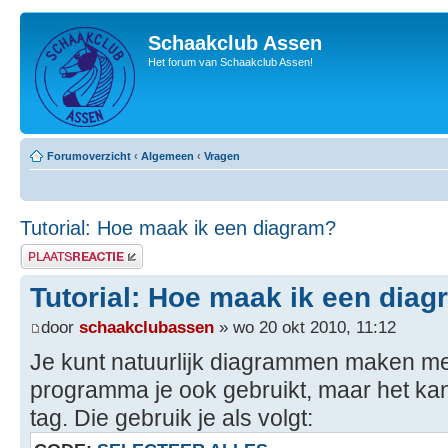
Schaakclub Assen
Het forum van Schaakclub Assen!
Forumoverzicht
‹
Algemeen
‹
Vragen
Tutorial: Hoe maak ik een diagram?
Plaats een reactie
Tutorial: Hoe maak ik een dia
door
schaakclubassen
» wo 20 okt 2010, 11:12
Je kunt natuurlijk diagrammen maken met
programma je ook gebruikt, maar het kan
tag. Die gebruik je als volgt: