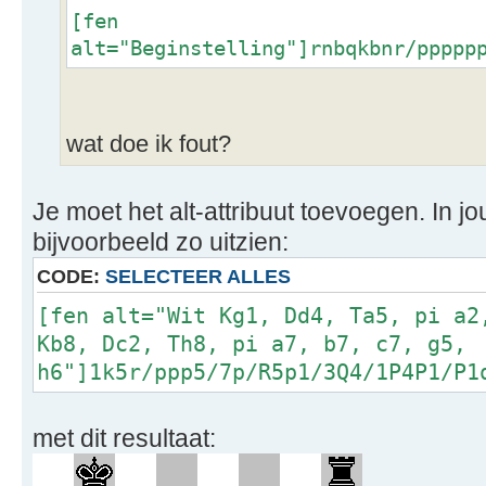
[fen
alt="Beginstelling"]rnbqkbnr/ppppp
wat doe ik fout?
Je moet het alt-attribuut toevoegen. In j
bijvoorbeeld zo uitzien:
CODE:
SELECTEER ALLES
[fen alt="Wit Kg1, Dd4, Ta5, pi a2
Kb8, Dc2, Th8, pi a7, b7, c7, g5,
h6"]1k5r/ppp5/7p/R5p1/3Q4/1P4P1/P1
met dit resultaat: