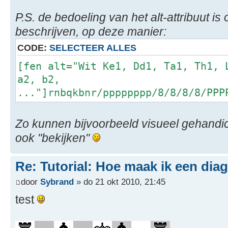
P.S. de bedoeling van het alt-attribuut is o
beschrijven, op deze manier:
CODE:
SELECTEER ALLES
[fen alt="Wit Ke1, Dd1, Ta1, Th1, 
a2, b2,
..."]rnbqkbnr/pppppppp/8/8/8/8/PPP
Zo kunnen bijvoorbeeld visueel gehandic
ook "bekijken"
Re: Tutorial: Hoe maak ik een dia
door
Sybrand
» do 21 okt 2010, 21:45
test