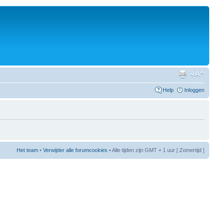
Help
Inloggen
Het team
•
Verwijder alle forumcookies
• Alle tijden zijn GMT + 1 uur [ Zomertijd ]