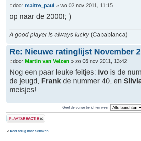
door
maitre_paul
» wo 02 nov 2011, 11:15
op naar de 2000!;-)
A good player is always lucky
(Capablanca)
Re: Nieuwe ratinglijst November 
door
Martin van Velzen
» zo 06 nov 2011, 13:42
Nog een paar leuke feitjes:
Ivo
is de num
de jeugd,
Frank
de nummer 40, en
Silvi
meisjes!
Geef de vorige berichten weer:
Plaats een reactie
Keer terug naar Schaken