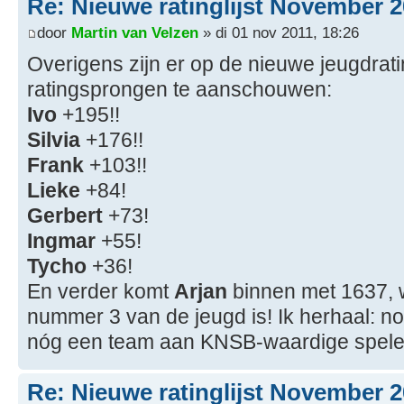
Re: Nieuwe ratinglijst November 
door
Martin van Velzen
» di 01 nov 2011, 18:26
Overigens zijn er op de nieuwe jeugdrati
ratingsprongen te aanschouwen:
Ivo
+195!!
Silvia
+176!!
Frank
+103!!
Lieke
+84!
Gerbert
+73!
Ingmar
+55!
Tycho
+36!
En verder komt
Arjan
binnen met 1637, w
nummer 3 van de jeugd is! Ik herhaal: 
nóg een team aan KNSB-waardige speler
Re: Nieuwe ratinglijst November 