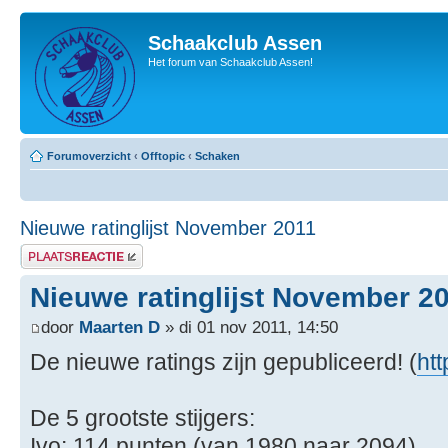
Schaakclub Assen
Het forum van Schaakclub Assen!
Forumoverzicht
‹
Offtopic
‹
Schaken
Nieuwe ratinglijst November 2011
Plaats een reactie
Nieuwe ratinglijst November 2
door
Maarten D
» di 01 nov 2011, 14:50
De nieuwe ratings zijn gepubliceerd! (
htt
De 5 grootste stijgers:
Ivo: 114 punten (van 1980 naar 2094)