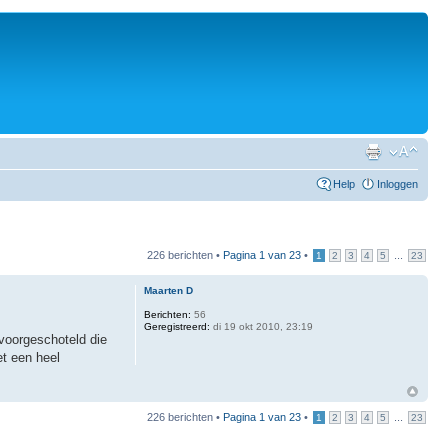
Help
Inloggen
226 berichten •
Pagina
1
van
23
•
...
1
2
3
4
5
23
Maarten D
Berichten:
56
Geregistreerd:
di 19 okt 2010, 23:19
 voorgeschoteld die
et een heel
226 berichten •
Pagina
1
van
23
•
...
1
2
3
4
5
23