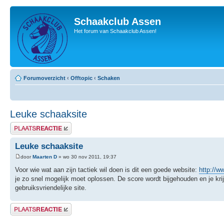
Schaakclub Assen
Het forum van Schaakclub Assen!
Forumoverzicht
‹
Offtopic
‹
Schaken
Leuke schaaksite
Plaats een reactie
Leuke schaaksite
door
Maarten D
» wo 30 nov 2011, 19:37
Voor wie wat aan zijn tactiek wil doen is dit een goede website:
http://
je zo snel mogelijk moet oplossen. De score wordt bijgehouden en je krij
gebruiksvriendelijke site.
Plaats een reactie