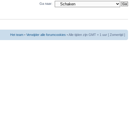
Ga naar:
Het team
•
Verwijder alle forumcookies
• Alle tijden zijn GMT + 1 uur [ Zomertijd ]