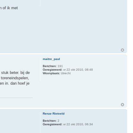
n of ik met
maitre_paul
Berichten:
191
Geregistreerd:
vr 22 okt 2010, 08:48
stuk beter. bij de
Woonplaats:
Utrecht
 toreneindspelen,
n in. dan hoef je
Renze Rietveld
Berichten:
2
Geregistreerd:
vr 22 okt 2010, 06:34