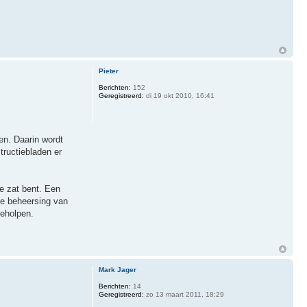
Pieter
Berichten:
152
Geregistreerd:
di 19 okt 2010, 16:41
en. Daarin wordt
ructiebladen er
e zat bent. Een
 de beheersing van
geholpen.
Mark Jager
Berichten:
14
Geregistreerd:
zo 13 maart 2011, 18:29