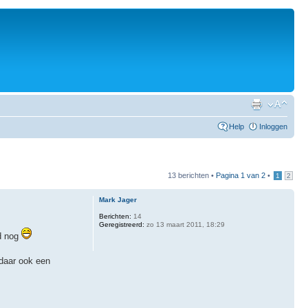
Help
Inloggen
13 berichten •
Pagina
1
van
2
•
1
2
Mark Jager
Berichten:
14
Geregistreerd:
zo 13 maart 2011, 18:29
jd nog
 daar ook een