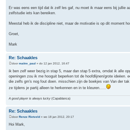
Er was eens een tijd dat ik zelf les gaf, nu moet ik maar eens bij jullie
zelfstudie iets kan bereiken.
Meestal heb ik de discipline niet, maar de motivatie is op dit moment h
Groet,
Mark
Re: Schaakles
door
maitre_paul
» do 12 jan 2012, 16:47
ik ben zelf weer bezig in stap 5, maar dan stap 5 extra, omdat ik alle op
openingen zou ik me hooguit beperken tot de hoofdlijnen/grote ideëen. e
die zelfs gm's nog fout doen. misschien zijn de boekjes van Van der ta
ze tijdens je partij alleen te herkennen en in te kleuren......
A good player is always lucky
(Capablanca)
Re: Schaakles
door
Renze Rietveld
» wo 18 jan 2012, 20:17
Hoi Mark,