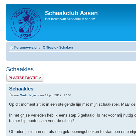
Schaakclub Assen
Het forum van Schaakclub Assen!
Forumoverzicht
‹
Offtopic
‹
Schaken
Schaakles
Plaats een reactie
Schaakles
door
Mark Jager
» wo 11 jan 2012, 17:54
Op dit moment zit ik in een steigende lijn met mijn schaakspel. Maar de 
In het grijze verleden heb ik eens stap 5 gehaald. Is het voor mij nutti
trainer bij moeten zijn voor de uitleg?
Of raden jullie aan om als een gek openingsboeken te stampen en partijen