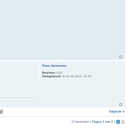
Tinus Spriensma
Berichten:
819
Geregistreerd:
di 19 okt 2010, 20:42
Volgende
13 berichten •
Pagina
1
van
2
•
1
2