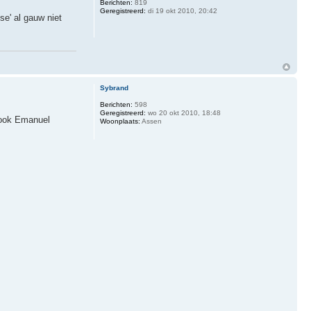
Berichten:
819
Geregistreerd:
di 19 okt 2010, 20:42
yse' al gauw niet
Sybrand
Berichten:
598
Geregistreerd:
wo 20 okt 2010, 18:48
 ook Emanuel
Woonplaats:
Assen