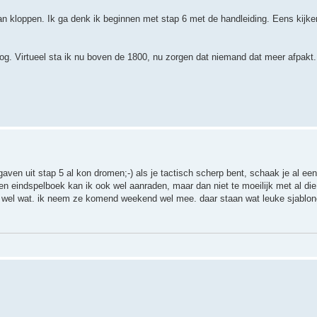
 aan kloppen. Ik ga denk ik beginnen met stap 6 met de handleiding. Eens kijke
oog. Virtueel sta ik nu boven de 1800, nu zorgen dat niemand dat meer afpakt.
gaven uit stap 5 al kon dromen;-) als je tactisch scherp bent, schaak je al een 
en eindspelboek kan ik ook wel aanraden, maar dan niet te moeilijk met al die
k wel wat. ik neem ze komend weekend wel mee. daar staan wat leuke sjablone