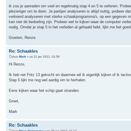
ik zou je aanraden om veel en regelmatig stap 4 en 5 te oefenen. Probee
plezieriger om te doen. Je partijen analyseren is altijd nuttig, probeer 
verkeerd analyseren met sterke schaakprogramma's, op een gegeven mom
kan niet de bedoeling zijn. Probeer wel te kijken waar de computer verbet
nodig. Omdat je stap 5 in het verleden al gehaald hebt, lijkt me het goed
Groeten, Renze.
Re: Schaakles
door
Mark
» za 21 jan 2012, 01:56
Hi Renze,
Ik heb net Fritz 13 gekocht en daarmee wil ik eigenlijk kijken of ik tac
Stap 5 lijkt me nog wel aardig om te herhalen.
Eens kijken waar het schip gaat stranden.
Groet,
Mark
Re: Schaakles
door
Tinus Spriensma
» zo 29 jan 2012, 11:12