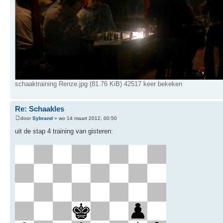
schaaktraining Renze.jpg (81.76 KiB) 42517 keer bekeken
Re: Schaakles
door
Sybrand
» wo 14 maart 2012, 00:50
uit de stap 4 training van gisteren: