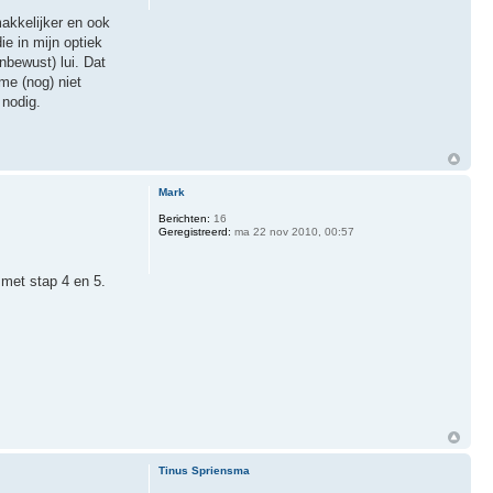
akkelijker en ook
ie in mijn optiek
bewust) lui. Dat
 me (nog) niet
 nodig.
Mark
Berichten:
16
Geregistreerd:
ma 22 nov 2010, 00:57
 met stap 4 en 5.
Tinus Spriensma