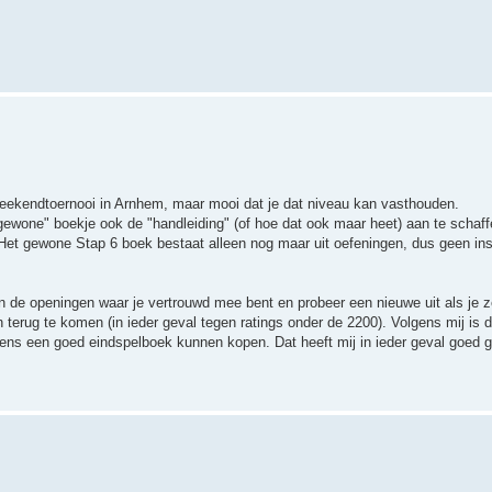
weekendtoernooi in Arnhem, maar mooi dat je dat niveau kan vasthouden.
gewone" boekje ook de "handleiding" (of hoe dat ook maar heet) aan te schaff
et gewone Stap 6 boek bestaat alleen nog maar uit oefeningen, dus geen inst
on de openingen waar je vertrouwd mee bent en probeer een nieuwe uit als je z
an terug te komen (in ieder geval tegen ratings onder de 2200). Volgens mij is
 eens een goed eindspelboek kunnen kopen. Dat heeft mij in ieder geval goed 