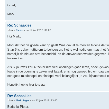
Groet,
Mark
Re: Schaakles
door
Pieter
» do 12 jan 2012, 00:07
Hoi Mark,
Mooi dat het de goede kant op gaat! Was ook al te merken tijdens dat 
Stap 6 is zeker nuttig om te beheersen. Het is wel nodig om naast het "
namelijk de nieuwe stof behandeld, en de antwoorden worden gegeven. H
tussendoor.
Als ik jou was zou ik zeker niet veel openingen gaan leren, speel gewo
foutje in de opening is zeker niet fataal, er is nog genoeg tijd om daarv
een goed middenspel en eindspel veel belangrijker, je zou bijvoorbeeld
Hopelijk heb je hier iets aan
Re: Schaakles
door
Mark Jager
» do 12 jan 2012, 13:45
Bedankt Pieter,