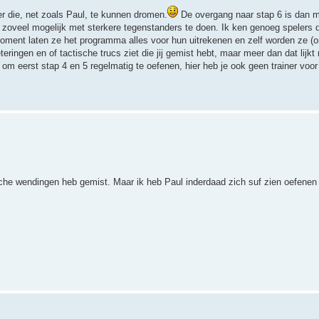
r die, net zoals Paul, te kunnen dromen.
De overgang naar stap 6 is dan m
dat zoveel mogelijk met sterkere tegenstanders te doen. Ik ken genoeg spelers d
ent laten ze het programma alles voor hun uitrekenen en zelf worden ze (on
eringen en of tactische trucs ziet die jij gemist hebt, maar meer dan dat lijkt
 om eerst stap 4 en 5 regelmatig te oefenen, hier heb je ook geen trainer voor
tische wendingen heb gemist. Maar ik heb Paul inderdaad zich suf zien oefenen